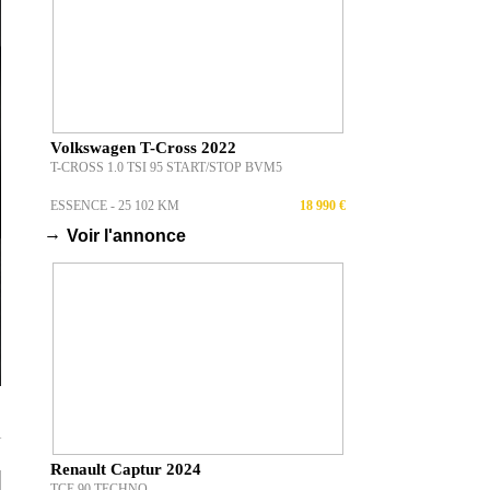
Volkswagen T-Cross 2022
T-CROSS 1.0 TSI 95 START/STOP BVM5
ESSENCE - 25 102 KM
18 990 €
→
Voir l'annonce
T
Renault Captur 2024
TCE 90 TECHNO