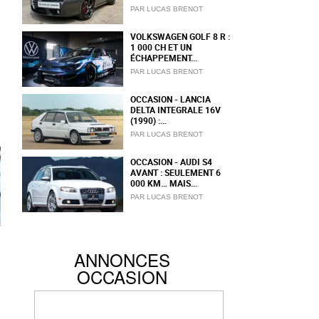
PAR LUCAS BRENOT
VOLKSWAGEN GOLF 8 R :
1 000 CH ET UN
ÉCHAPPEMENT...
PAR LUCAS BRENOT
OCCASION - LANCIA
DELTA INTEGRALE 16V
(1990) :...
PAR LUCAS BRENOT
OCCASION - AUDI S4
AVANT : SEULEMENT 6
000 KM… MAIS...
PAR LUCAS BRENOT
ANNONCES
OCCASION