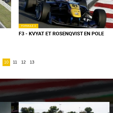
FORMULE 3
F3 - KVYAT ET ROSENQVIST EN POLE
10
11
12
13