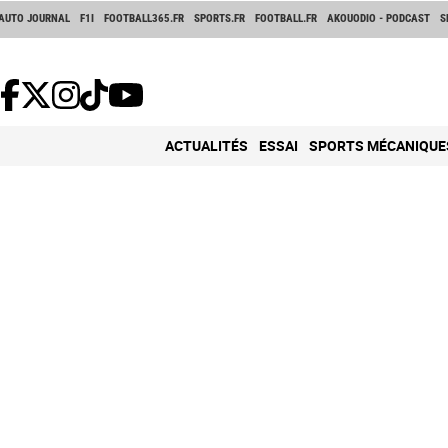
AUTO JOURNAL
F1I
FOOTBALL365.FR
SPORTS.FR
FOOTBALL.FR
AKOUODIO - PODCAST
S
ACTUALITÉS
ESSAI
SPORTS MÉCANIQUE