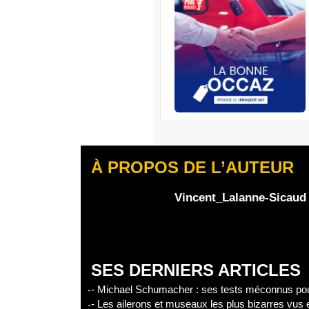
La Bonne Occaz
RENAULT
S’abonner
À PROPOS DE L’AUTEUR
Edisound
Flux RSS
Partager l'épisode
Vincent_Lalanne-Sicaud
Facebook
X
Linke
SES DERNIERS ARTICLES
- Michael Schumacher : ses tests méconnus pour
- Les ailerons et museaux les plus bizarres vus