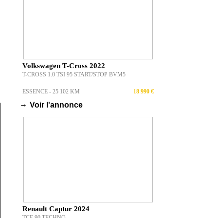
Volkswagen T-Cross 2022
T-CROSS 1.0 TSI 95 START/STOP BVM5
ESSENCE - 25 102 KM
18 990 €
→
Voir l'annonce
Renault Captur 2024
TCE 90 TECHNO