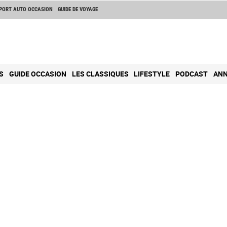
PORT AUTO OCCASION
GUIDE DE VOYAGE
S
GUIDE OCCASION
LES CLASSIQUES
LIFESTYLE
PODCAST
ANN