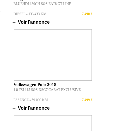
BLUEHDI 130CH S&S EAT8 GT LINE
T
DIESEL - 133 433 KM
17 490 €
→
Voir l'annonce
Volkswagen Polo 2018
1.0 TSI 115 S&S DSG7 CARAT EXCLUSIVE
ESSENCE - 59 000 KM
17 499 €
→
Voir l'annonce