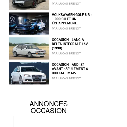
PAR LUCAS BRENOT
VOLKSWAGEN GOLF 8 R :
1 000 CH ET UN
ÉCHAPPEMENT...
PAR LUCAS BRENOT
OCCASION - LANCIA
DELTA INTEGRALE 16V
(1990) :...
PAR LUCAS BRENOT
OCCASION - AUDI S4
AVANT : SEULEMENT 6
000 KM… MAIS...
PAR LUCAS BRENOT
ANNONCES
OCCASION