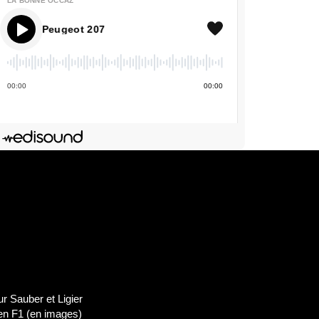
LA BONNE OCCAZ'
' - Peugeot 207
00
:
00
00
:
00
Deezer
dIn
Lien de l'épisode
 Sauber et Ligier
 en F1 (en images)