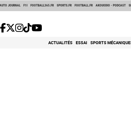
AUTO JOURNAL
F1I
FOOTBALL365.FR
SPORTS.FR
FOOTBALL.FR
AKOUODIO - PODCAST
S
ACTUALITÉS
ESSAI
SPORTS MÉCANIQUE