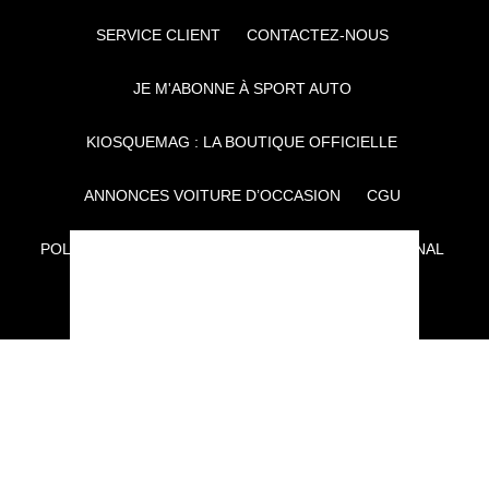
SERVICE CLIENT
CONTACTEZ-NOUS
JE M'ABONNE À SPORT AUTO
KIOSQUEMAG : LA BOUTIQUE OFFICIELLE
ANNONCES VOITURE D’OCCASION
CGU
POLITIQUE DE CONFIDENTIALITÉ
L'AUTO JOURNAL
AUTO PLUS
F1I
CE SITE APPARTIENT À REWORLD MEDIA
AUTRES THÉMATIQUES DU GROUPE :
VOYAGES
FÉMININ
INFOTAINMENT
MAISON
SPORT