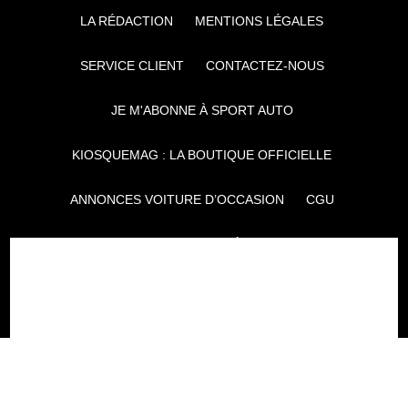
LA RÉDACTION
MENTIONS LÉGALES
SERVICE CLIENT
CONTACTEZ-NOUS
JE M'ABONNE À SPORT AUTO
KIOSQUEMAG : LA BOUTIQUE OFFICIELLE
ANNONCES VOITURE D’OCCASION
CGU
POLITIQUE DE CONFIDENTIALITÉ
L'AUTO JOURNAL
AUTO PLUS
F1I
CE SITE APPARTIENT À REWORLD MEDIA
AUTRES THÉMATIQUES DU GROUPE :
VOYAGES