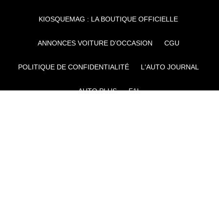
KIOSQUEMAG : LA BOUTIQUE OFFICIELLE
ANNONCES VOITURE D’OCCASION
CGU
POLITIQUE DE CONFIDENTIALITÉ
L'AUTO JOURNAL
AUTO PLUS
F1I
CE SITE APPARTIENT À REWORLD MEDIA
AUTRES THÉMATIQUES DU GROUPE :
VOYAGES
FÉMININ
INFOTAINMENT
MAISON
SPORT
SÉMINAIRES ET EVÉNEMENTIEL
TECHNOLOGIES
GAMING
ARTISANS/BTP
DIY DÉCO