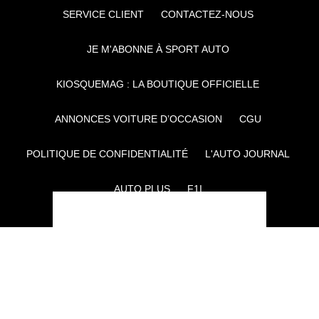
SERVICE CLIENT
CONTACTEZ-NOUS
JE M'ABONNE À SPORT AUTO
KIOSQUEMAG : LA BOUTIQUE OFFICIELLE
ANNONCES VOITURE D’OCCASION
CGU
POLITIQUE DE CONFIDENTIALITÉ
L'AUTO JOURNAL
AUTO PLUS
F1I
CE SITE APPARTIENT À REWORLD MEDIA
AUTRES THÉMATIQUES DU GROUPE :
VOYAGES
FÉMININ
INFOTAINMENT
MAISON
SPORT