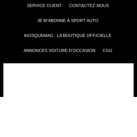
SERVICE CLIENT
CONTACTEZ-NOUS
JE M'ABONNE À SPORT AUTO
KIOSQUEMAG : LA BOUTIQUE OFFICIELLE
ANNONCES VOITURE D’OCCASION
CGU
POLITIQUE DE CONFIDENTIALITÉ
L'AUTO JOURNAL
AUTO PLUS
F1I
CE SITE APPARTIENT À REWORLD MEDIA
AUTRES THÉMATIQUES DU GROUPE :
VOYAGES
FÉMININ
INFOTAINMENT
MAISON
SPORT