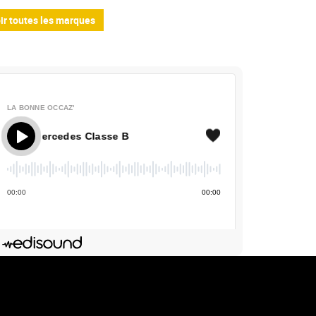
ir toutes les marques
LA BONNE OCCAZ'
 Mercedes Classe B
00
:
00
00
:
00
Deezer