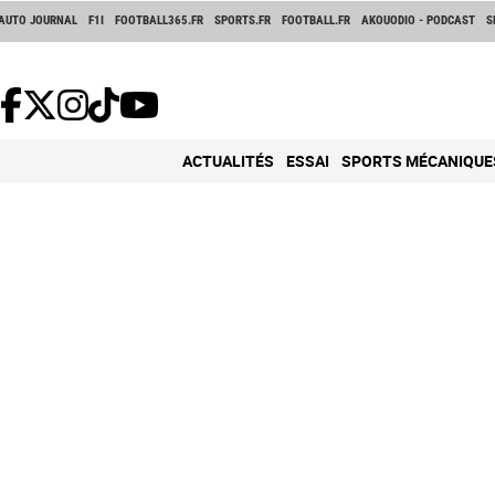
AUTO JOURNAL
F1I
FOOTBALL365.FR
SPORTS.FR
FOOTBALL.FR
AKOUODIO - PODCAST
S
ACTUALITÉS
ESSAI
SPORTS MÉCANIQUE