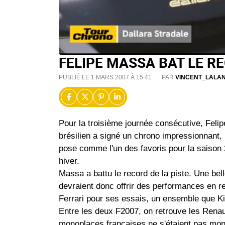
FELIPE MASSA BAT LE RE
PUBLIÉ LE 1 MARS 2007 À 15:41
PAR
VINCENT_LALA
Pour la troisième journée consécutive, Felipe
brésilien a signé un chrono impressionnant, 
pose comme l'un des favoris pour la saison
hiver.
Massa a battu le record de la piste. Une bel
devraient donc offrir des performances en re
Ferrari pour ses essais, un ensemble que Ki
Entre les deux F2007, on retrouve les Renaul
monoplaces françaises ne s'étaient pas mont