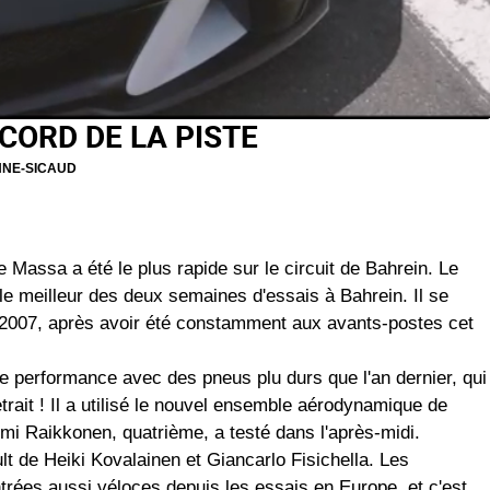
CORD DE LA PISTE
NNE-SICAUD
 Massa a été le plus rapide sur le circuit de Bahrein. Le
le meilleur des deux semaines d'essais à Bahrein. Il se
 2007, après avoir été constamment aux avants-postes cet
le performance avec des pneus plu durs que l'an dernier, qui
trait ! Il a utilisé le nouvel ensemble aérodynamique de
mi Raikkonen, quatrième, a testé dans l'après-midi.
t de Heiki Kovalainen et Giancarlo Fisichella. Les
rées aussi véloces depuis les essais en Europe, et c'est