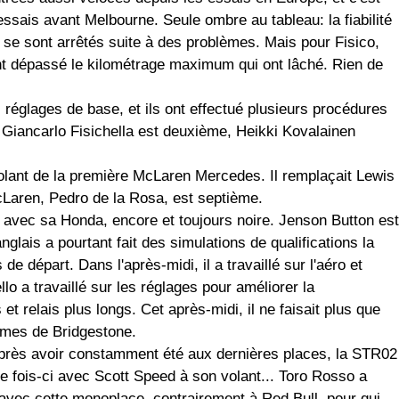
ssais avant Melbourne. Seule ombre au tableau: la fiabilité
s se sont arrêtés suite à des problèmes. Mais pour Fisico,
nt dépassé le kilométrage maximum qui ont lâché. Rien de
s réglages de base, et ils ont effectué plusieurs procédures
. Giancarlo Fisichella est deuxième, Heikki Kovalainen
olant de la première McLaren Mercedes. Il remplaçait Lewis
cLaren, Pedro de la Rosa, est septième.
 avec sa Honda, encore et toujours noire. Jenson Button est
glais a pourtant fait des simulations de qualifications la
de départ. Dans l'après-midi, il a travaillé sur l'aéro et
lo a travaillé sur les réglages pour améliorer la
et relais plus longs. Cet après-midi, il ne faisait plus que
ommes de Bridgestone.
près avoir constamment été aux dernières places, la STR02
tte fois-ci avec Scott Speed à son volant... Toro Rosso a
 avec cette monoplace, contrairement à Red Bull, pour qui