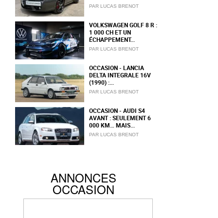
PAR LUCAS BRENOT
VOLKSWAGEN GOLF 8 R :
1 000 CH ET UN
ÉCHAPPEMENT...
PAR LUCAS BRENOT
OCCASION - LANCIA
DELTA INTEGRALE 16V
(1990) :...
PAR LUCAS BRENOT
OCCASION - AUDI S4
AVANT : SEULEMENT 6
000 KM… MAIS...
PAR LUCAS BRENOT
ANNONCES
OCCASION