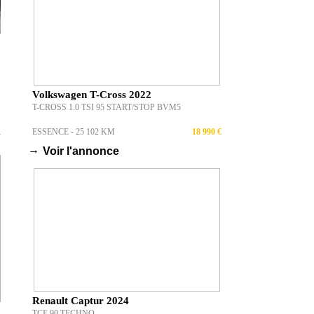
Volkswagen T-Cross 2022
T-CROSS 1.0 TSI 95 START/STOP BVM5
ESSENCE - 25 102 KM
18 990 €
T
→
Voir l'annonce
Renault Captur 2024
TCE 90 TECHNO