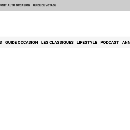
PORT AUTO OCCASION
GUIDE DE VOYAGE
S
GUIDE OCCASION
LES CLASSIQUES
LIFESTYLE
PODCAST
ANN