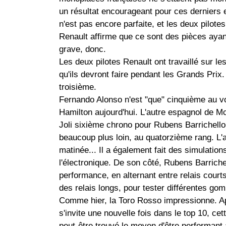
un résultat encourageant pour ces derniers e
n'est pas encore parfaite, et les deux pilote
Renault affirme que ce sont des pièces aya
grave, donc.
Les deux pilotes Renault ont travaillé sur le
qu'ils devront faire pendant les Grands Prix
troisième.
Fernando Alonso n'est "que" cinquième au v
Hamilton aujourd'hui. L'autre espagnol de M
Joli sixième chrono pour Rubens Barrichello
beaucoup plus loin, au quatorzième rang. L'an
matinée... Il a également fait des simulations 
l'électronique. De son côté, Rubens Barrichel
performance, en alternant entre relais courts 
des relais longs, pour tester différentes g
Comme hier, la Toro Rosso impressionne. A
s'invite une nouvelle fois dans le top 10, ce
peut-être trouvé le moyen d'être performant