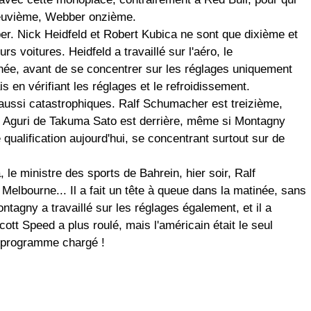
 neuvième, Webber onzième.
ber. Nick Heidfeld et Robert Kubica ne sont que dixième et
s voitures. Heidfeld a travaillé sur l'aéro, le
inée, avant de se concentrer sur les réglages uniquement
is en vérifiant les réglages et le refroidissement.
aussi catastrophiques. Ralf Schumacher est treizième,
r Aguri de Takuma Sato est derrière, même si Montagny
de qualification aujourd'hui, se concentrant surtout sur de
e ministre des sports de Bahrein, hier soir, Ralf
elbourne... Il a fait un tête à queue dans la matinée, sans
ontagny a travaillé sur les réglages également, et il a
ott Speed a plus roulé, mais l'américain était le seul
n programme chargé !