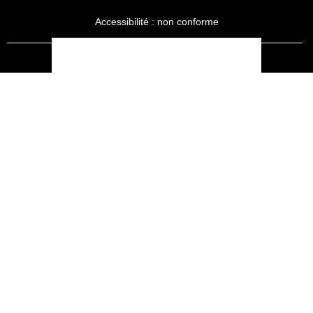
Accessibilité : non conforme
LA RÉDACTION
MENTIONS LÉGALES
SERVICE CLIENT
CONTACTEZ-NOUS
JE M'ABONNE À SPORT AUTO
KIOSQUEMAG : LA BOUTIQUE OFFICIELLE
ANNONCES VOITURE D’OCCASION
CGU
POLITIQUE DE CONFIDENTIALITÉ
L'AUTO JOURNAL
AUTO PLUS
F1I
CE SITE APPARTIENT À REWORLD MEDIA