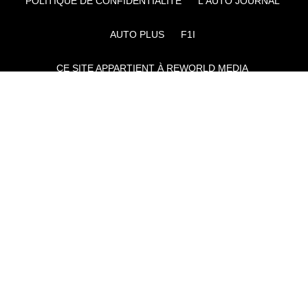
POLITIQUE DE CONFIDENTIALITÉ
L'AUTO JOURNAL
AUTO PLUS
F1I
CE SITE APPARTIENT À REWORLD MEDIA
AUTRES THÉMATIQUES DU GROUPE :
VOYAGES
FÉMININ
INFOTAINMENT
MAISON
SPORT
SÉMINAIRES ET EVÉNEMENTIEL
TECHNOLOGIES
GAMING
ARTISANS/BTP
DIY DÉCO
GESTION DES COOKIES
Ad