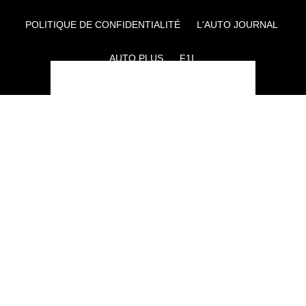
POLITIQUE DE CONFIDENTIALITÉ
L'AUTO JOURNAL
AUTO PLUS
F1I
CE SITE APPARTIENT À REWORLD MEDIA
AUTRES THÉMATIQUES DU GROUPE :
VOYAGES
FÉMININ
INFOTAINMENT
MAISON
SPORT
SÉMINAIRES ET EVÉNEMENTIEL
TECHNOLOGIES
GAMING
ARTISANS/BTP
DIY DÉCO
GESTION DES COOKIES