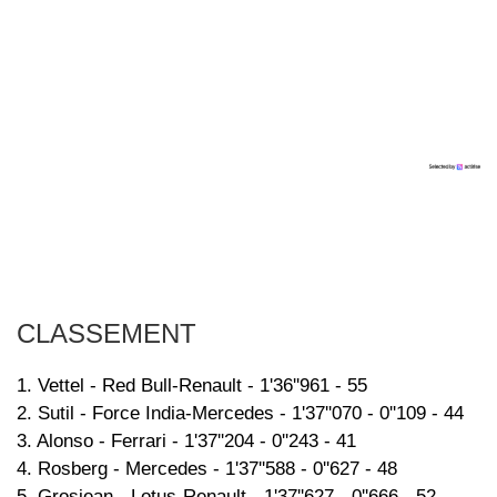
CLASSEMENT
1. Vettel - Red Bull-Renault - 1'36''961 - 55
2. Sutil - Force India-Mercedes - 1'37''070 - 0''109 - 44
3. Alonso - Ferrari - 1'37''204 - 0''243 - 41
4. Rosberg - Mercedes - 1'37''588 - 0''627 - 48
5. Grosjean - Lotus-Renault - 1'37''627 - 0''666 - 52