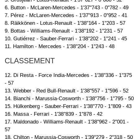
6. Button - McLaren-Mercedes - 1'37''743 - 0''782 - 49
7. Pérez - McLaren-Mercedes - 1'37''913 - 0''952 - 41
8. Räikkönen - Lotus-Renault - 1'38''164 - 1''203 - 57
9. Bottas - Williams-Renault - 1'38''192 - 1''231 - 57
10. Gutiérrez - Sauber-Ferrari - 1'38''202 - 1''241 - 45
11. Hamilton - Mercedes - 1'38''204 - 1''243 - 48
CLASSEMENT
12. Di Resta - Force India-Mercedes - 1'38''336 - 1''375
- 57
13. Webber - Red Bull-Renault - 1'38''557 - 1''596 - 52
14. Bianchi - Marussia-Cosworth - 1'38''756 - 1''795 - 50
15. Hülkenberg - Sauber-Ferrari - 1'38''770 - 1''809 - 43
16. Massa - Ferrari - 1'38''839 - 1''878 - 42
17. Maldonado - Williams-Renault - 1'38''962 - 2''001 -
57
18. Chilton - Marussia-Cosworth - 1'39''279 - 2''318 - 50