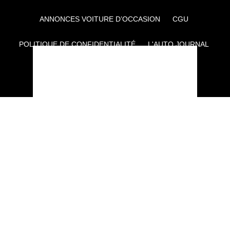
ANNONCES VOITURE D’OCCASION
CGU
POLITIQUE DE CONFIDENTIALITÉ
L'AUTO JOURNAL
AUTO PLUS
F1I
CE SITE APPARTIENT À REWORLD MEDIA
AUTRES THÉMATIQUES DU GROUPE :
VOYAGES
FÉMININ
INFOTAINMENT
MAISON
SPORT
SÉMINAIRES ET EVÉNEMENTIEL
TECHNOLOGIES
GAMING
ARTISANS/BTP
DIY DÉCO
GESTION DES COOKIES