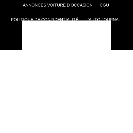
ANNONCES VOITURE D’OCCASION
CGU
POLITIQUE DE CONFIDENTIALITÉ
L'AUTO JOURNAL
AUTO PLUS
F1I
CE SITE APPARTIENT À REWORLD MEDIA
AUTRES THÉMATIQUES DU GROUPE :
VOYAGES
FÉMININ
INFOTAINMENT
MAISON
SPORT
SÉMINAIRES ET EVÉNEMENTIEL
TECHNOLOGIES
GAMING
ARTISANS/BTP
DIY DÉCO
GESTION DES COOKIES