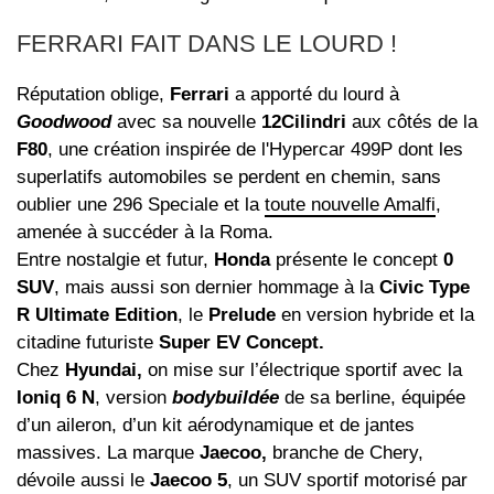
FERRARI FAIT DANS LE LOURD !
Réputation oblige,
Ferrari
a apporté du lourd à
Goodwood
avec sa nouvelle
12Cilindri
aux côtés de la
F80
, une création inspirée de l'Hypercar 499P dont les
superlatifs automobiles se perdent en chemin, sans
oublier une 296 Speciale et la
toute nouvelle Amalfi
,
amenée à succéder à la Roma.
Entre nostalgie et futur,
Honda
présente le concept
0
SUV
, mais aussi son dernier hommage à la
Civic Type
R Ultimate Edition
, le
Prelude
en version hybride et la
citadine futuriste
Super EV Concept.
Chez
Hyundai,
on mise sur l’électrique sportif avec la
Ioniq 6 N
, version
bodybuildée
de sa berline, équipée
d’un aileron, d’un kit aérodynamique et de jantes
massives. La marque
Jaecoo,
branche de Chery,
dévoile aussi le
Jaecoo 5
, un SUV sportif motorisé par