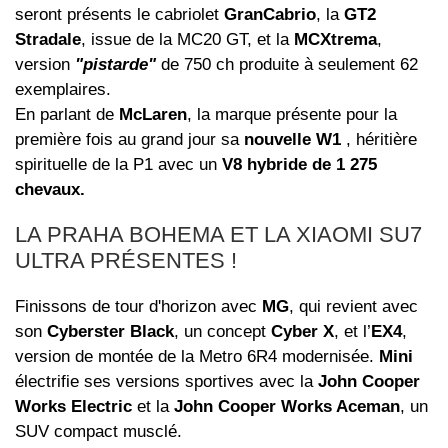
seront présents le cabriolet
GranCabrio
, la
GT2
Stradale
, issue de la MC20 GT, et la
MCXtrema
,
version
"pistarde"
de 750 ch produite à seulement 62
exemplaires.
En parlant de
McLaren
, la marque présente pour la
première fois au grand jour sa
nouvelle W1
, héritière
spirituelle de la P1 avec un
V8 hybride de 1 275
chevaux.
LA PRAHA BOHEMA ET LA XIAOMI
SU7
ULTRA PRÉSENTES !
Finissons de tour d'horizon avec
MG
, qui revient avec
son
Cyberster Black
, un concept
Cyber X
, et l’
EX4
,
version de montée de la Metro 6R4 modernisée.
Mini
électrifie ses versions sportives avec la
John Cooper
Works Electric
et la
John Cooper Works Aceman
, un
SUV compact musclé.