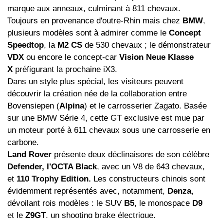
marque aux anneaux, culminant à 811 chevaux.
Toujours en provenance d'outre-Rhin mais chez
BMW
,
plusieurs modèles sont à admirer comme le
Concept
Speedtop
, la
M2 CS
de 530 chevaux ; le démonstrateur
VDX
ou encore le concept-car
Vision Neue Klasse
X
préfigurant la prochaine iX3.
Dans un style plus spécial, les visiteurs peuvent
découvrir la création née de la collaboration entre
Bovensiepen (
Alpina
) et le carrosserier Zagato. Basée
sur une BMW Série 4, cette GT exclusive est mue par
un moteur porté à 611 chevaux sous une carrosserie en
carbone.
Land Rover
présente deux déclinaisons de son célèbre
Defender, l'OCTA Black
, avec un V8 de 643 chevaux,
et
110 Trophy Edition.
Les constructeurs chinois sont
évidemment représentés avec, notamment,
Denza
,
dévoilant rois modèles : le SUV
B5
, le monospace
D9
et le
Z9GT
, un shooting brake électrique.