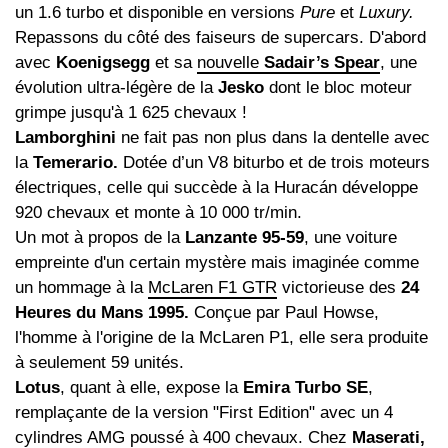
un 1.6 turbo et disponible en versions
Pure
et
Luxury.
Repassons du côté des faiseurs de supercars. D'abord
avec
Koenigsegg
et sa
nouvelle
Sadair’s Spear
, une
évolution ultra-légère de la
Jesko
dont le bloc moteur
grimpe jusqu'à 1 625 chevaux !
Lamborghini
ne fait pas non plus dans la dentelle avec
la
Temerario.
Dotée d’un V8 biturbo et de trois moteurs
électriques, celle qui succède à la Huracán développe
920 chevaux et monte à 10 000 tr/min.
Un mot à propos de la
Lanzante 95-59
, une voiture
empreinte d'un certain mystère mais imaginée comme
un hommage à la
McLaren F1 GTR
victorieuse des
24
Heures du Mans 1995.
Conçue par Paul Howse,
l'homme à l'origine de la McLaren P1, elle sera produite
à seulement 59 unités.
Lotus
, quant à elle, expose la
Emira Turbo SE
,
remplaçante de la version "First Edition" avec un 4
cylindres AMG poussé à 400 chevaux. Chez
Maserati,