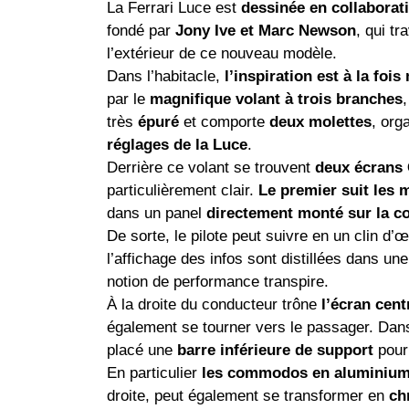
La Ferrari Luce est
dessinée en collaborat
fondé par
Jony Ive et Marc Newson
, qui tr
l’extérieur de ce nouveau modèle.
Dans l’habitacle,
l’inspiration est à la fo
par le
magnifique volant à trois branches
très
épuré
et comporte
deux molettes
, org
réglages de la Luce
.
Derrière ce volant se trouvent
deux écrans
particulièrement clair.
Le premier suit les
dans un panel
directement monté sur la co
De sorte, le pilote peut suivre en un clin d’œ
l’affichage des infos sont distillées dans un
notion de performance transpire.
À la droite du conducteur trône
l’écran cent
également se tourner vers le passager. Da
placé une
barre inférieure de support
pour
En particulier
les commodos en aluminium
droite, peut également se transformer en
ch