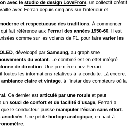
ion avec le
studio de design LoveFrom
, un collectif créatif
availle avec Ferrari depuis cinq ans sur l’intérieur et
is moderne et respectueuse des traditions
. À commencer
, qui fait référence aux
Ferrari des années 1950-60
. Il est
anisées comme sur les volants de F1, pour faire
varier les
 OLED
, développé par
Samsung
, au graphisme
 mouvements du volant
. Le combiné est en effet intégré
lonne de direction
. Une première chez Ferrari.
il toutes les informations relatives à la conduite. Là encore,
e
ambiance claire et vintage
, à l’instar des compteurs où la
ral
. Ce dernier est
articulé par une rotule
et peut
ns un
souci de confort et de facilité d’usage
, Ferrari a
 que le conducteur puisse
manipuler l’écran sans effort
.
 anodisés
. Une petite
horloge analogique
, en haut à
ronomètre
.