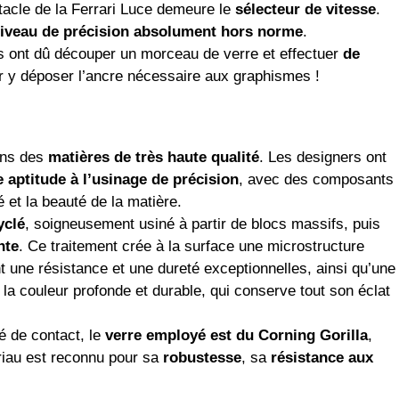
tacle de la Ferrari Luce demeure le
sélecteur de vitesse
.
iveau de précision absolument hors norme
.
rs ont dû découper un morceau de verre et effectuer
de
 y déposer l’ancre nécessaire aux graphismes !
ans des
matières de très haute qualité
. Les designers ont
e aptitude à l’usinage de précision
, avec des composants
é et la beauté de la matière.
yclé
, soigneusement usiné à partir de blocs massifs, puis
nte
. Ce traitement crée à la surface une microstructure
nt une résistance et une dureté exceptionnelles, ainsi qu’une
 à la couleur profonde et durable, qui conserve tout son éclat
é de contact, le
verre employé est du Corning Gorilla
,
riau est reconnu pour sa
robustesse
, sa
résistance aux