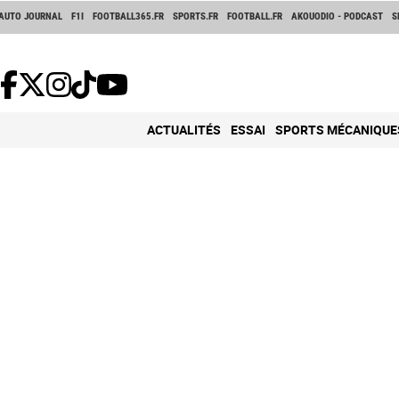
AUTO JOURNAL
F1I
FOOTBALL365.FR
SPORTS.FR
FOOTBALL.FR
AKOUODIO - PODCAST
S
ACTUALITÉS
ESSAI
SPORTS MÉCANIQUE