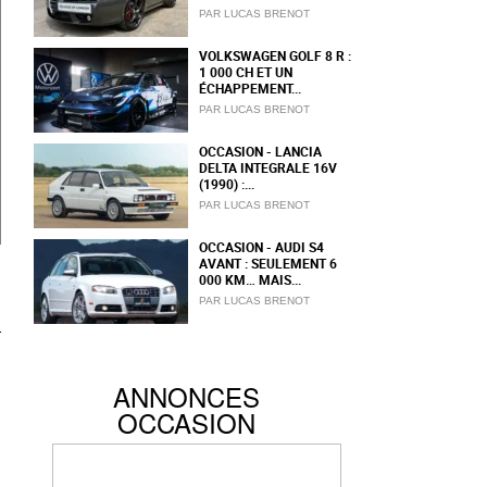
PAR LUCAS BRENOT
VOLKSWAGEN GOLF 8 R :
1 000 CH ET UN
ÉCHAPPEMENT...
PAR LUCAS BRENOT
OCCASION - LANCIA
DELTA INTEGRALE 16V
(1990) :...
PAR LUCAS BRENOT
OCCASION - AUDI S4
AVANT : SEULEMENT 6
000 KM… MAIS...
PAR LUCAS BRENOT
ANNONCES
OCCASION