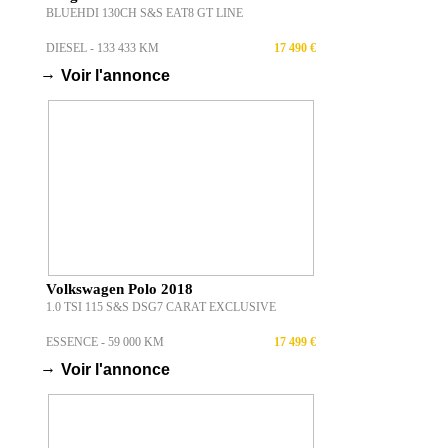
BLUEHDI 130CH S&S EAT8 GT LINE
DIESEL - 133 433 KM
17 490 €
→
Voir l'annonce
Volkswagen Polo 2018
1.0 TSI 115 S&S DSG7 CARAT EXCLUSIVE
ESSENCE - 59 000 KM
17 499 €
→
Voir l'annonce