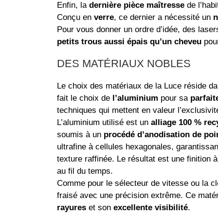
Enfin, la
dernière pièce maîtresse
de l’habi
Conçu en
verre
, ce dernier a nécessité un
n
Pour vous donner un ordre d’idée, des lase
petits trous aussi épais qu’un cheveu
pour
DES MATÉRIAUX NOBLES
Le choix des matériaux de la Luce réside d
fait le choix de
l’aluminium
pour sa
parfait
techniques qui mettent en valeur l’exclusivit
L’aluminium utilisé est un
alliage 100 % rec
soumis à un
procédé d’anodisation de poi
ultrafine à cellules hexagonales, garantissa
texture raffinée. Le résultat est une finition
au fil du temps.
Comme pour le sélecteur de vitesse ou la cl
fraisé avec une précision extrême. Ce maté
rayures
et son
excellente visibilité
.