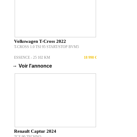
Volkswagen T-Cross 2022
T-CROSS 1.0 TSI 95 START/STOP BVM5
ESSENCE - 25 102 KM
18 990 €
→
Voir l'annonce
Renault Captur 2024
TCE 90 TECHNO