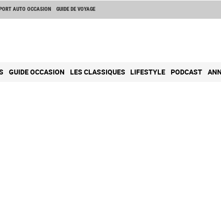
PORT AUTO OCCASION
GUIDE DE VOYAGE
S
GUIDE OCCASION
LES CLASSIQUES
LIFESTYLE
PODCAST
ANN