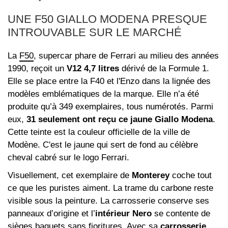
UNE F50 GIALLO MODENA PRESQUE
INTROUVABLE SUR LE MARCHÉ
La
F50
, supercar phare de Ferrari au milieu des années
1990, reçoit un
V12 4,7 litres
dérivé de la Formule 1.
Elle se place entre la F40 et l'Enzo dans la lignée des
modèles emblématiques de la marque. Elle n’a été
produite qu’à 349 exemplaires, tous numérotés. Parmi
eux,
31 seulement ont reçu ce jaune Giallo Modena
.
Cette teinte est la couleur officielle de la ville de
Modène. C'est le jaune qui sert de fond au célèbre
cheval cabré sur le logo Ferrari.
Visuellement, cet exemplaire de
Monterey
coche tout
ce que les puristes aiment. La trame du carbone reste
visible sous la peinture. La carrosserie conserve ses
panneaux d’origine et l’
intérieur Nero
se contente de
sièges baquets sans fioritures. Avec sa
carrosserie