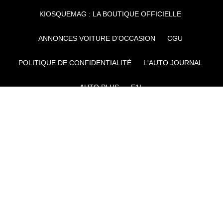
KIOSQUEMAG : LA BOUTIQUE OFFICIELLE
ANNONCES VOITURE D’OCCASION
CGU
POLITIQUE DE CONFIDENTIALITÉ
L'AUTO JOURNAL
AUTO PLUS
F1I
CE SITE APPARTIENT À REWORLD MEDIA
AUTRES THÉMATIQUES DU GROUPE :
VOYAGES
FÉMININ
INFOTAINMENT
MAISON
SPORT
SÉMINAIRES ET EVÉNEMENTIEL
TECHNOLOGIES
GAMING
ARTISANS/BTP
DIY DÉCO