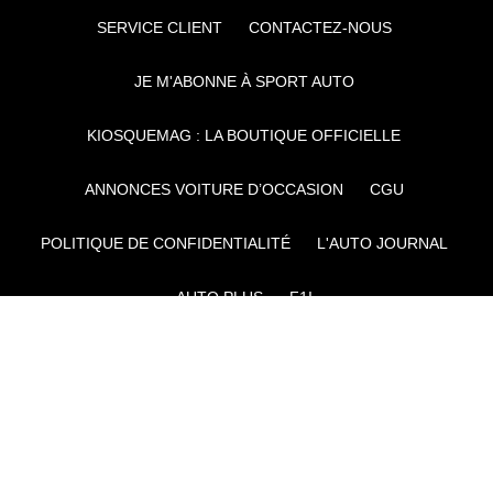
SERVICE CLIENT
CONTACTEZ-NOUS
JE M'ABONNE À SPORT AUTO
KIOSQUEMAG : LA BOUTIQUE OFFICIELLE
ANNONCES VOITURE D’OCCASION
CGU
POLITIQUE DE CONFIDENTIALITÉ
L'AUTO JOURNAL
AUTO PLUS
F1I
CE SITE APPARTIENT À REWORLD MEDIA
AUTRES THÉMATIQUES DU GROUPE :
VOYAGES
FÉMININ
INFOTAINMENT
MAISON
SPORT