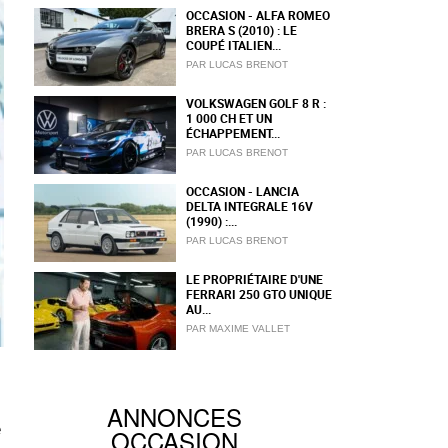
OCCASION - ALFA ROMEO
BRERA S (2010) : LE
COUPÉ ITALIEN...
PAR LUCAS BRENOT
VOLKSWAGEN GOLF 8 R :
1 000 CH ET UN
ÉCHAPPEMENT...
PAR LUCAS BRENOT
OCCASION - LANCIA
DELTA INTEGRALE 16V
(1990) :...
PAR LUCAS BRENOT
LE PROPRIÉTAIRE D'UNE
FERRARI 250 GTO UNIQUE
AU...
PAR MAXIME VALLET
ANNONCES
e
OCCASION