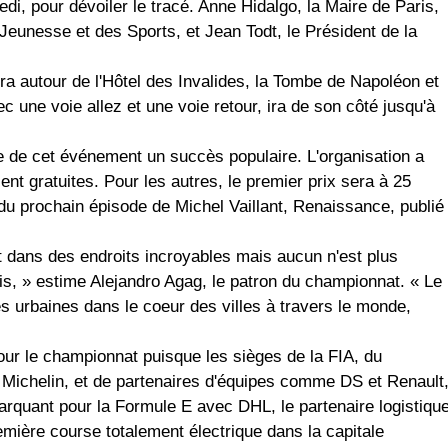
redi, pour dévoiler le tracé. Anne Hidalgo, la Maire de Paris,
a Jeunesse et des Sports, et Jean Todt, le Président de la
a autour de l'Hôtel des Invalides, la Tombe de Napoléon et
c une voie allez et une voie retour, ira de son côté jusqu'à
ire de cet événement un succès populaire. L'organisation a
t gratuites. Pour les autres, le premier prix sera à 25
 du prochain épisode de Michel Vaillant, Renaissance, publié
t dans des endroits incroyables mais aucun n'est plus
ris, » estime Alejandro Agag, le patron du championnat. « Le
s urbaines dans le coeur des villes à travers le monde,
ur le championnat puisque les sièges de la FIA, du
s Michelin, et de partenaires d'équipes comme DS et Renault
marquant pour la Formule E avec DHL, le partenaire logistiqu
emière course totalement électrique dans la capitale