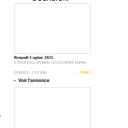
Renault Captur 2025
E-TECH FULL HYBRID 145 CH ESPRIT ALPINE
ESSENCE - 1 537 KM
29 990 €
→
Voir l'annonce
,
e