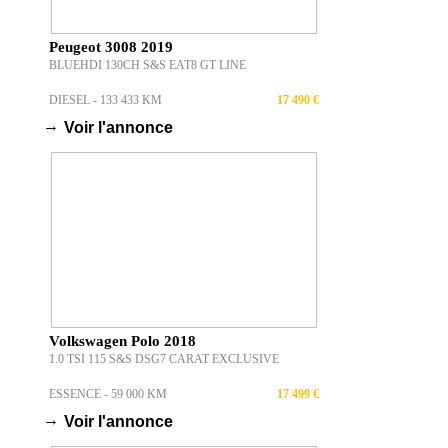
Peugeot 3008 2019
BLUEHDI 130CH S&S EAT8 GT LINE
DIESEL - 133 433 KM
17 490 €
→
Voir l'annonce
Volkswagen Polo 2018
1.0 TSI 115 S&S DSG7 CARAT EXCLUSIVE
ESSENCE - 59 000 KM
17 499 €
→
Voir l'annonce