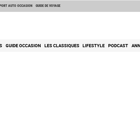
PORT AUTO OCCASION
GUIDE DE VOYAGE
S
GUIDE OCCASION
LES CLASSIQUES
LIFESTYLE
PODCAST
ANN