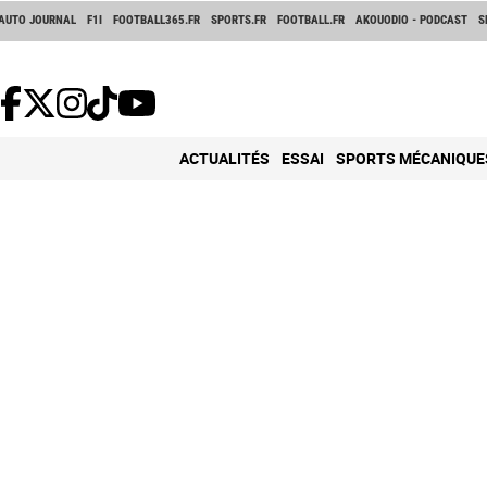
AUTO JOURNAL
F1I
FOOTBALL365.FR
SPORTS.FR
FOOTBALL.FR
AKOUODIO - PODCAST
S
ACTUALITÉS
ESSAI
SPORTS MÉCANIQUE