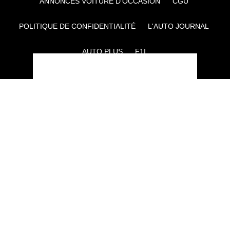
ANNONCES VOITURE D’OCCASION
CGU
POLITIQUE DE CONFIDENTIALITÉ
L'AUTO JOURNAL
AUTO PLUS
F1I
CE SITE APPARTIENT À REWORLD MEDIA
AUTRES THÉMATIQUES DU GROUPE :
VOYAGES
FÉMININ
INFOTAINMENT
MAISON
SPORT
SÉMINAIRES ET EVÉNEMENTIEL
TECHNOLOGIES
GAMING
ARTISANS/BTP
DIY DÉCO
GESTION DES COOKIES