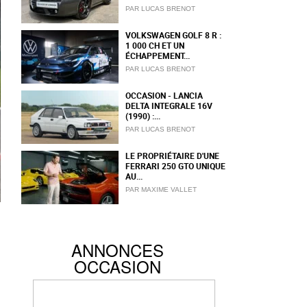
PAR LUCAS BRENOT
VOLKSWAGEN GOLF 8 R :
1 000 CH ET UN
ÉCHAPPEMENT...
PAR LUCAS BRENOT
OCCASION - LANCIA
DELTA INTEGRALE 16V
(1990) :...
PAR LUCAS BRENOT
LE PROPRIÉTAIRE D'UNE
FERRARI 250 GTO UNIQUE
AU...
PAR MAXIME VALLET
ANNONCES
OCCASION