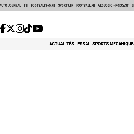
AUTO JOURNAL
F1I
FOOTBALL365.FR
SPORTS.FR
FOOTBALL.FR
AKOUODIO - PODCAST
S
ACTUALITÉS
ESSAI
SPORTS MÉCANIQUE