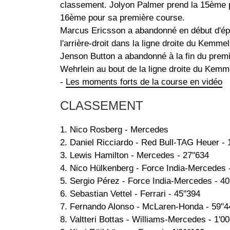
classement. Jolyon Palmer prend la 15ème p
16ème pour sa première course.
Marcus Ericsson a abandonné en début d'épr
l'arrière-droit dans la ligne droite du Kemmel
Jenson Button a abandonné à la fin du premi
Wehrlein au bout de la ligne droite du Kemm
-
Les moments forts de la course en vidéo
CLASSEMENT
1. Nico Rosberg - Mercedes
2. Daniel Ricciardo - Red Bull-TAG Heuer - 1
3. Lewis Hamilton - Mercedes - 27''634
4. Nico Hülkenberg - Force India-Mercedes -
5. Sergio Pérez - Force India-Mercedes - 40
6. Sebastian Vettel - Ferrari - 45''394
7. Fernando Alonso - McLaren-Honda - 59''4
8. Valtteri Bottas - Williams-Mercedes - 1'00