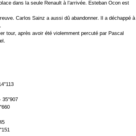
lace dans la seule Renault à l'arrivée. Esteban Ocon est
euve. Carlos Sainz a aussi dû abandonner. Il a déchappé à
.
er tour, après avoir été violemment percuté par Pascal
el.
4''113
 35''907
''660
45
''151