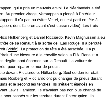
appen, qui a pris un mauvais envol. Le Néerlandais a été
n. Au premier virage, Verstappen a plongé à l'intérieur.
appen. Il n'a pas pu éviter Vettel, qui est parti en tête-à-
appen, dont l'aileron avant s'est cassé (
vidéo
). Les trois
t Nico Hülkenberg et Daniel Ricciardo. Kevin Magnussen a eu
rôle de sa Renault à la sortie de l'Eau Rouge. Il a percuté
oit (
vidéo
). La protection de tête a été arrachée. Il a pu
frirait d'une blessure à la cheville selon la FIA. Renault a
 Les dégâts sont énormes sur la Renault. La voiture de
yés, pour réparer le mur de pneus.
ête devant Ricciardo et Hülkenberg. Seul ce dernier était
 mais Rosberg et Ricciardo ont pu changer de pneus durant
ums et le second les tendres. Ils s'étaient élancés en
vant Lewis Hamilton. Ils n'avaient pas non plus changé de
 sont passés sur les tendres durant l'interruption. Ils