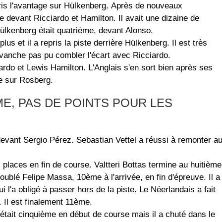
pris l'avantage sur Hülkenberg. Après de nouveaux
 devant Ricciardo et Hamilton. Il avait une dizaine de
lkenberg était quatrième, devant Alonso.
lus et il a repris la piste derrière Hülkenberg. Il est très
n revanche pas pu combler l'écart avec Ricciardo.
rdo et Lewis Hamilton. L'Anglais s'en sort bien après ses
ce sur Rosberg.
ME, PAS DE POINTS POUR LES
evant Sergio Pérez. Sebastian Vettel a réussi à remonter a
places en fin de course. Valtteri Bottas termine au huitième
ublé Felipe Massa, 10ème à l'arrivée, en fin d'épreuve. Il a
l'a obligé à passer hors de la piste. Le Néerlandais a fait
 Il est finalement 11ème.
tait cinquième en début de course mais il a chuté dans le