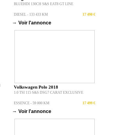
BLUEHDI 130CH S&S EAT8 GT LINE
DIESEL - 133 433 KM
17 490 €
→
Voir l'annonce
u
Volkswagen Polo 2018
1.0 TSI 115 S&S DSG7 CARAT EXCLUSIVE
ESSENCE - 59 000 KM
17 499 €
→
Voir l'annonce