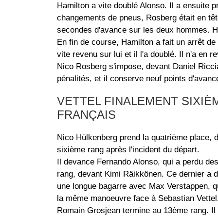
Hamilton a vite doublé Alonso. Il a ensuite 
changements de pneus, Rosberg était en tête
secondes d'avance sur les deux hommes. Hü
En fin de course, Hamilton a fait un arrêt de p
vite revenu sur lui et il l'a doublé. Il n'a e
Nico Rosberg s'impose, devant Daniel Riccia
pénalités, et il conserve neuf points d'avan
VETTEL FINALEMENT SIXIÈ
FRANÇAIS
Nico Hülkenberg prend la quatrième place, d
sixième rang après l'incident du départ.
Il devance Fernando Alonso, qui a perdu des 
rang, devant Kimi Räikkönen. Ce dernier a do
une longue bagarre avec Max Verstappen, qui 
la même manoeuvre face à Sebastian Vettel.
Romain Grosjean termine au 13ème rang. Il é