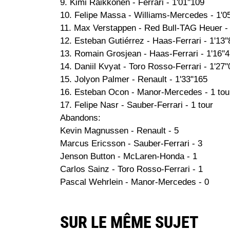
9. Kimi Räikkönen - Ferrari - 1'01''109
10. Felipe Massa - Williams-Mercedes - 1'05
11. Max Verstappen - Red Bull-TAG Heuer - 
12. Esteban Gutiérrez - Haas-Ferrari - 1'13'
13. Romain Grosjean - Haas-Ferrari - 1'16''
14. Daniil Kvyat - Toro Rosso-Ferrari - 1'27'
15. Jolyon Palmer - Renault - 1'33''165
16. Esteban Ocon - Manor-Mercedes - 1 tou
17. Felipe Nasr - Sauber-Ferrari - 1 tour
Abandons:
Kevin Magnussen - Renault - 5
Marcus Ericsson - Sauber-Ferrari - 3
Jenson Button - McLaren-Honda - 1
Carlos Sainz - Toro Rosso-Ferrari - 1
Pascal Wehrlein - Manor-Mercedes - 0
SUR LE MÊME SUJET