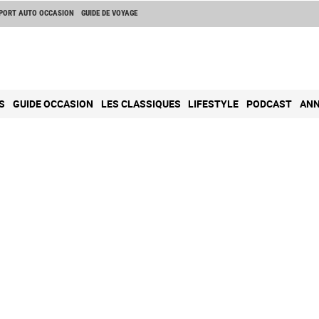
PORT AUTO OCCASION
GUIDE DE VOYAGE
S
GUIDE OCCASION
LES CLASSIQUES
LIFESTYLE
PODCAST
ANN