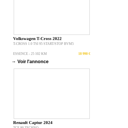
Volkswagen T-Cross 2022
T-CROSS 1.0 TSI 95 START/STOP BVM5
ESSENCE - 25 102 KM
18 990 €
→
Voir l'annonce
Renault Captur 2024
TCE 90 TECHNO