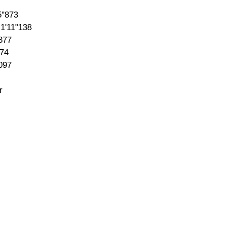
''873
1'11''138
'877
474
'097
r