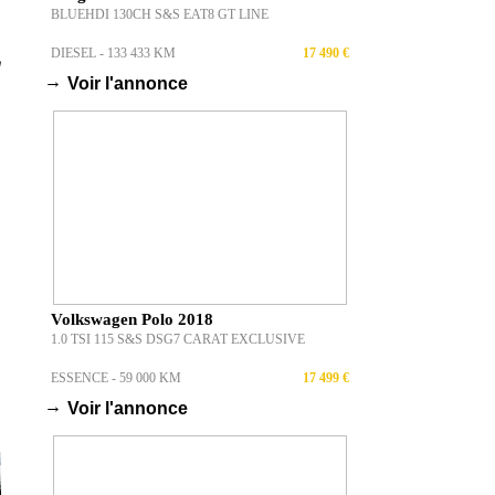
BLUEHDI 130CH S&S EAT8 GT LINE
DIESEL - 133 433 KM
17 490 €
→
Voir l'annonce
Volkswagen Polo 2018
1.0 TSI 115 S&S DSG7 CARAT EXCLUSIVE
ESSENCE - 59 000 KM
17 499 €
→
Voir l'annonce