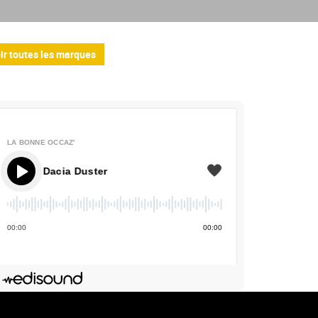
ir toutes les marques
LA BONNE OCCAZ'
- Dacia Duster
00
:
00
00
:
00
Deezer