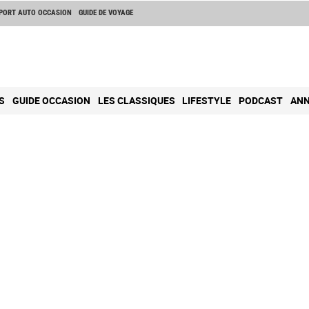
PORT AUTO OCCASION
GUIDE DE VOYAGE
S
GUIDE OCCASION
LES CLASSIQUES
LIFESTYLE
PODCAST
ANN