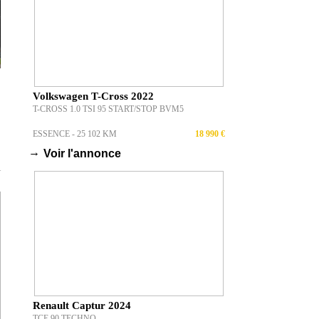
Volkswagen T-Cross 2022
T-CROSS 1.0 TSI 95 START/STOP BVM5
ESSENCE - 25 102 KM
18 990 €
→
Voir l'annonce
T
Renault Captur 2024
TCE 90 TECHNO