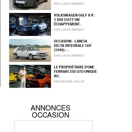
PAR LUCAS BRENOT
VOLKSWAGEN GOLF 8 R :
1 000 CH ET UN
ÉCHAPPEMENT...
PAR LUCAS BRENOT
OCCASION - LANCIA
DELTA INTEGRALE 16V
(1990) :...
PAR LUCAS BRENOT
LE PROPRIÉTAIRE D'UNE
FERRARI 250 GTO UNIQUE
AU...
PAR MAXIME VALLET
ANNONCES
OCCASION