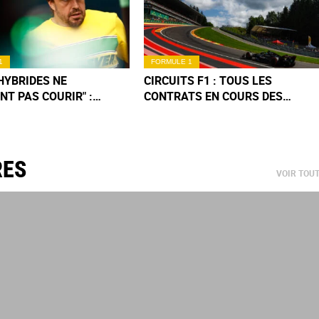
1
FORMULE 1
 HYBRIDES NE
CIRCUITS F1 : TOUS LES
NT PAS COURIR" :
CONTRATS EN COURS DES
E COUP DE GUEULE DE
PISTES DU CALENDRIER
DO ALONSO !
RES
VOIR TOU