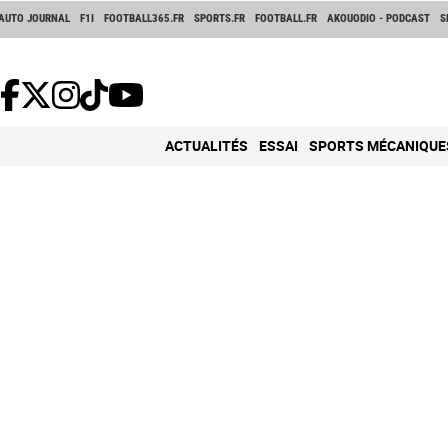
AUTO JOURNAL
F1I
FOOTBALL365.FR
SPORTS.FR
FOOTBALL.FR
AKOUODIO - PODCAST
S
ACTUALITÉS
ESSAI
SPORTS MÉCANIQUE