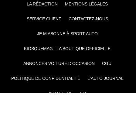
LA RÉDACTION
MENTIONS LÉGALES
SERVICE CLIENT
CONTACTEZ-NOUS
JE M'ABONNE À SPORT AUTO
KIOSQUEMAG : LA BOUTIQUE OFFICIELLE
ANNONCES VOITURE D’OCCASION
CGU
POLITIQUE DE CONFIDENTIALITÉ
L'AUTO JOURNAL
AUTO PLUS
F1I
CE SITE APPARTIENT À REWORLD MEDIA
AUTRES THÉMATIQUES DU GROUPE :
VOYAGES