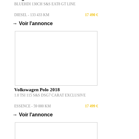
BLUEHDI 130CH S&S EAT8 GT LINE
DIESEL - 133 433 KM
17 490 €
→
Voir l'annonce
Volkswagen Polo 2018
1.0 TSI 115 S&S DSG7 CARAT EXCLUSIVE
ESSENCE - 59 000 KM
17 499 €
→
Voir l'annonce
s