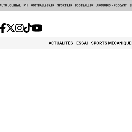
AUTO JOURNAL
F1I
FOOTBALL365.FR
SPORTS.FR
FOOTBALL.FR
AKOUODIO - PODCAST
S
ACTUALITÉS
ESSAI
SPORTS MÉCANIQUE