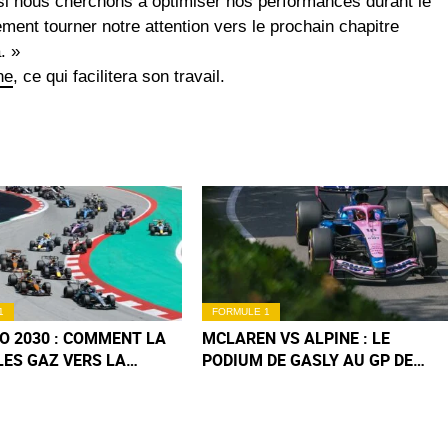
si nous cherchons à optimiser nos performances durant le
ment tourner notre attention vers le prochain chapitre
. »
ne
, ce qui facilitera son travail.
1
FORMULE 1
O 2030 : COMMENT LA
MCLAREN VS ALPINE : LE
LES GAZ VERS LA
PODIUM DE GASLY AU GP DE
LITÉ CARBONE
MONACO F1 2026 REMIS EN
CAUSE ?