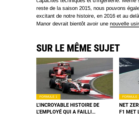
capacités techniques et d'ingénierie. Même 
reste de la saison 2015, nous pouvons égale
excitant de notre histoire, en 2016 et au delà
Manor devrait bientôt avoir une
nouvelle usi
SUR LE MÊME SUJET
FORMULE 1
FORMULE 
L'INCROYABLE HISTOIRE DE
NET ZER
L'EMPLOYÉ QUI A FAILLI
F1 MET 
BOULEVERSER LE DESTIN DE
NEUTRA
MCLAREN