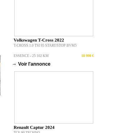
Volkswagen T-Cross 2022
T-CROSS 1.0 TSI 95 START/STOP BVM5
ESSENCE - 25 102 KM
18 990 €
→
Voir l'annonce
Renault Captur 2024
TCE 90 TECHNO