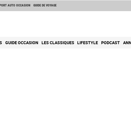
PORT AUTO OCCASION
GUIDE DE VOYAGE
S
GUIDE OCCASION
LES CLASSIQUES
LIFESTYLE
PODCAST
ANN