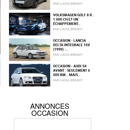
PAR LUCAS BRENOT
VOLKSWAGEN GOLF 8 R :
1 000 CH ET UN
ÉCHAPPEMENT...
PAR LUCAS BRENOT
OCCASION - LANCIA
DELTA INTEGRALE 16V
(1990) :...
PAR LUCAS BRENOT
OCCASION - AUDI S4
AVANT : SEULEMENT 6
000 KM… MAIS...
PAR LUCAS BRENOT
ANNONCES
OCCASION