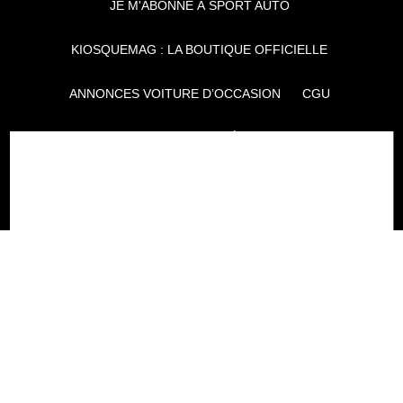
JE M'ABONNE À SPORT AUTO
KIOSQUEMAG : LA BOUTIQUE OFFICIELLE
ANNONCES VOITURE D’OCCASION
CGU
POLITIQUE DE CONFIDENTIALITÉ
L'AUTO JOURNAL
AUTO PLUS
F1I
CE SITE APPARTIENT À REWORLD MEDIA
AUTRES THÉMATIQUES DU GROUPE :
VOYAGES
FÉMININ
INFOTAINMENT
MAISON
SPORT
SÉMINAIRES ET EVÉNEMENTIEL
TECHNOLOGIES
GAMING
ARTISANS/BTP
DIY DÉCO