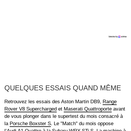
QUELQUES ESSAIS QUAND MÊME
Retrouvez les essais des Aston Martin DB9,
Range
Rover V8 Supercharged
et
Maserati Quattroporte
avant
de vous plonger dans le supertest du mois consacré à
la
Porsche Boxster S
. Le "Match" du mois oppose
l’
Audi A1 Quattro
à la
Subaru WRX STi S
. La machine à