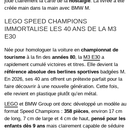
joue clairement la carte de la
nostalgie
. La livrée a été
créée main dans la main avec BMW M.
LEGO SPEED CHAMPIONS
IMMORTALISE LES 40 ANS DE LA M3
E30
Née pour homologuer la voiture en
championnat de
tourisme
à la fin des
années 80
, la
M3 E30
a
rapidement cumulé victoires et titres. Elle devient la
référence absolue des berlines sportives
badgées M.
En 2026, ses 40 ans offrent un prétexte parfait pour la
faire découvrir à une nouvelle génération. Cette fois,
elle revient en plastique plutôt qu’en métal.
LEGO
et BMW Group ont donc développé un modèle au
format Speed Champions :
358 pièces
, environ 17 cm
de long, 7 cm de large et 4 cm de haut,
pensé pour les
enfants dès 9 ans
mais clairement capable de séduire