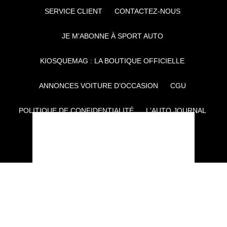
SERVICE CLIENT
CONTACTEZ-NOUS
JE M'ABONNE À SPORT AUTO
KIOSQUEMAG : LA BOUTIQUE OFFICIELLE
ANNONCES VOITURE D’OCCASION
CGU
POLITIQUE DE CONFIDENTIALITÉ
L'AUTO JOURNAL
AUTO PLUS
F1I
CE SITE APPARTIENT À REWORLD MEDIA
AUTRES THÉMATIQUES DU GROUPE :
VOYAGES
FÉMININ
INFOTAINMENT
MAISON
SPORT