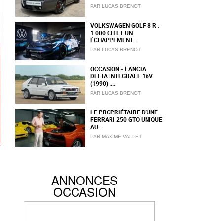
PAR LUCAS BRENOT
VOLKSWAGEN GOLF 8 R :
1 000 CH ET UN
ÉCHAPPEMENT...
PAR LUCAS BRENOT
OCCASION - LANCIA
DELTA INTEGRALE 16V
(1990) :...
PAR LUCAS BRENOT
LE PROPRIÉTAIRE D'UNE
FERRARI 250 GTO UNIQUE
AU...
PAR MAXIME VALLET
ANNONCES
OCCASION