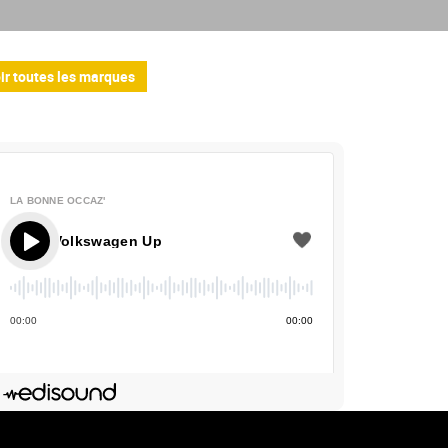
ir toutes les marques
LA BONNE OCCAZ'
- Volkswagen Up
00
:
00
00
:
00
Deezer