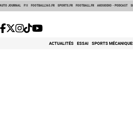
AUTO JOURNAL
F1I
FOOTBALL365.FR
SPORTS.FR
FOOTBALL.FR
AKOUODIO - PODCAST
S
ACTUALITÉS
ESSAI
SPORTS MÉCANIQUE