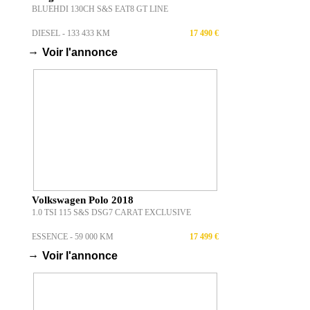
BLUEHDI 130CH S&S EAT8 GT LINE
DIESEL - 133 433 KM
17 490 €
→
Voir l'annonce
Volkswagen Polo 2018
1.0 TSI 115 S&S DSG7 CARAT EXCLUSIVE
ESSENCE - 59 000 KM
17 499 €
→
Voir l'annonce