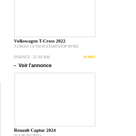
Volkswagen T-Cross 2022
T-CROSS 1.0 TSI 95 START/STOP BVM5
ESSENCE - 25 102 KM
18 990 €
→
Voir l'annonce
T
Renault Captur 2024
TCE 90 TECHNO