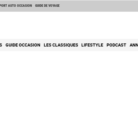
PORT AUTO OCCASION
GUIDE DE VOYAGE
S
GUIDE OCCASION
LES CLASSIQUES
LIFESTYLE
PODCAST
ANN