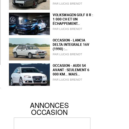
PAR LUCAS BRENOT
VOLKSWAGEN GOLF 8 R :
1 000 CH ET UN
ÉCHAPPEMENT...
PAR LUCAS BRENOT
OCCASION - LANCIA
DELTA INTEGRALE 16V
(1990) :...
PAR LUCAS BRENOT
OCCASION - AUDI S4
AVANT : SEULEMENT 6
000 KM… MAIS...
PAR LUCAS BRENOT
ANNONCES
OCCASION