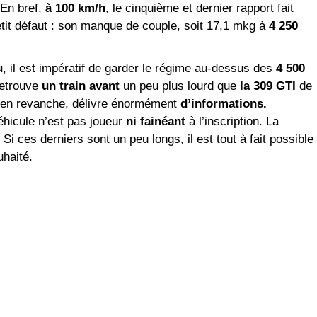
 En bref,
à 100 km/h
, le cinquième et dernier rapport fait
petit défaut : son manque de couple, soit 17,1 mkg à
4 250
u
, il est impératif de garder le régime au-dessus des
4 500
retrouve
un train avant
un peu plus lourd que
la 309 GTI
de
n, en revanche, délivre énormément
d’informations.
éhicule n’est pas joueur
ni fainéant
à l’inscription. La
 Si ces derniers sont un peu longs, il est tout à fait possible
uhaité.