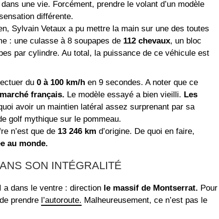
dans une vie. Forcément, prendre le volant d’un modèle
ensation différente.
, Sylvain Vetaux a pu mettre la main sur une des toutes
e : une culasse à 8 soupapes de
112 chevaux
, un bloc
es par cylindre. Au total, la puissance de ce véhicule est
ffectuer du
0 à 100 km/h
en 9 secondes. A noter que ce
 marché français.
Le modèle essayé a bien vieilli.
Les
uoi avoir un maintien latéral assez surprenant par sa
 de golf mythique sur le pommeau.
fre n’est que de
13 246 km
d’origine. De quoi en faire,
ée au monde.
ANS SON INTÉGRALITÉ
 a dans le ventre : direction
le massif de Montserrat.
Pour
 de prendre
l’autoroute.
Malheureusement, ce n’est pas le