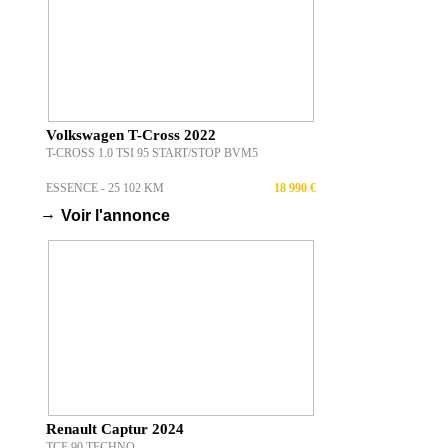
Volkswagen T-Cross 2022
T-CROSS 1.0 TSI 95 START/STOP BVM5
ESSENCE - 25 102 KM
18 990 €
→
Voir l'annonce
Renault Captur 2024
TCE 90 TECHNO