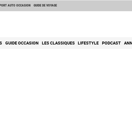
PORT AUTO OCCASION
GUIDE DE VOYAGE
S
GUIDE OCCASION
LES CLASSIQUES
LIFESTYLE
PODCAST
ANN