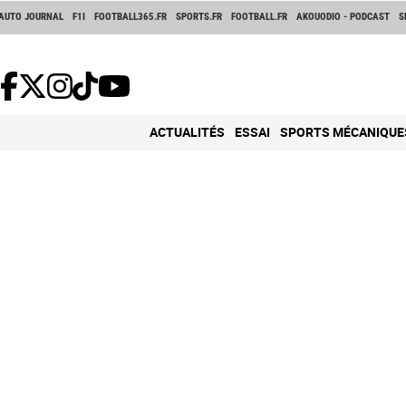
AUTO JOURNAL
F1I
FOOTBALL365.FR
SPORTS.FR
FOOTBALL.FR
AKOUODIO - PODCAST
S
ACTUALITÉS
ESSAI
SPORTS MÉCANIQUE