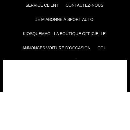
SERVICE CLIENT
CONTACTEZ-NOUS
JE M'ABONNE À SPORT AUTO
KIOSQUEMAG : LA BOUTIQUE OFFICIELLE
ANNONCES VOITURE D’OCCASION
CGU
POLITIQUE DE CONFIDENTIALITÉ
L'AUTO JOURNAL
AUTO PLUS
F1I
CE SITE APPARTIENT À REWORLD MEDIA
AUTRES THÉMATIQUES DU GROUPE :
VOYAGES
FÉMININ
INFOTAINMENT
MAISON
SPORT