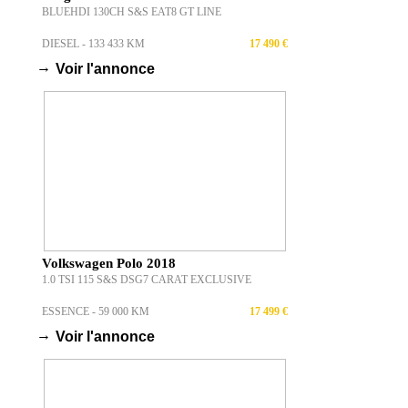
BLUEHDI 130CH S&S EAT8 GT LINE
DIESEL - 133 433 KM
17 490 €
→
Voir l'annonce
Volkswagen Polo 2018
1.0 TSI 115 S&S DSG7 CARAT EXCLUSIVE
ESSENCE - 59 000 KM
17 499 €
→
Voir l'annonce