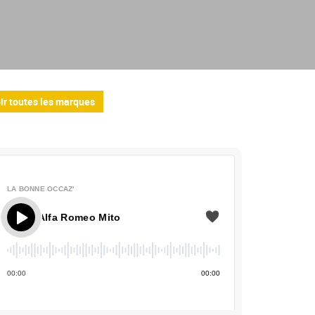
ir toutes les marques
LA BONNE OCCAZ'
 Alfa Romeo Mito
00
:
00
00
:
00