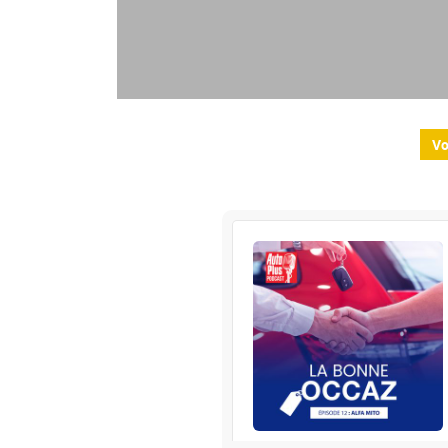
Vo
La Bonne Occaz' -
RENAULT