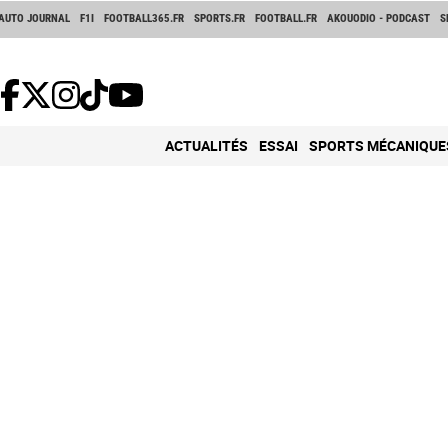
AUTO JOURNAL
F1I
FOOTBALL365.FR
SPORTS.FR
FOOTBALL.FR
AKOUODIO - PODCAST
S
ACTUALITÉS
ESSAI
SPORTS MÉCANIQUE