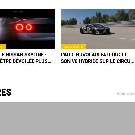
TÉ
NOUVEAUTÉ
E NISSAN SKYLINE :
L'AUDI NUVOLARI FAIT RUGIR
 ÊTRE DÉVOILÉE PLUS
SON V8 HYBRIDE SUR LE CIRCUI
 PRÉVU (+IMAGES)
DE NARDO (+VIDÉO)
RES
VOIR TOU