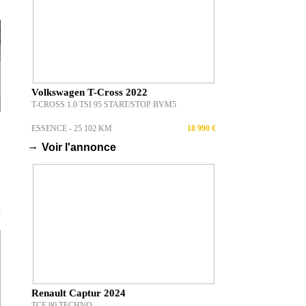
Volkswagen T-Cross 2022
T-CROSS 1.0 TSI 95 START/STOP BVM5
ESSENCE - 25 102 KM
18 990 €
T
→
Voir l'annonce
T
Renault Captur 2024
TCE 90 TECHNO