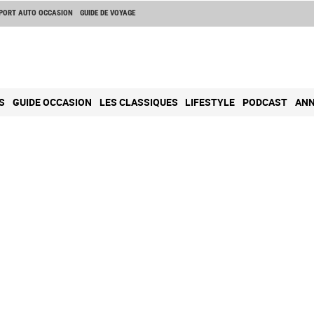
PORT AUTO OCCASION
GUIDE DE VOYAGE
S
GUIDE OCCASION
LES CLASSIQUES
LIFESTYLE
PODCAST
ANN