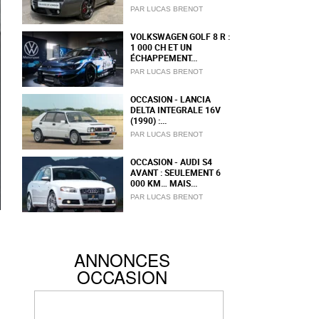
PAR LUCAS BRENOT
VOLKSWAGEN GOLF 8 R :
1 000 CH ET UN
ÉCHAPPEMENT...
PAR LUCAS BRENOT
OCCASION - LANCIA
DELTA INTEGRALE 16V
(1990) :...
PAR LUCAS BRENOT
OCCASION - AUDI S4
AVANT : SEULEMENT 6
000 KM… MAIS...
PAR LUCAS BRENOT
ANNONCES
OCCASION