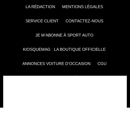
LA RÉDACTION
MENTIONS LÉGALES
SERVICE CLIENT
CONTACTEZ-NOUS
JE M'ABONNE À SPORT AUTO
KIOSQUEMAG : LA BOUTIQUE OFFICIELLE
ANNONCES VOITURE D’OCCASION
CGU
POLITIQUE DE CONFIDENTIALITÉ
L'AUTO JOURNAL
AUTO PLUS
F1I
CE SITE APPARTIENT À REWORLD MEDIA
AUTRES THÉMATIQUES DU GROUPE :
VOYAGES