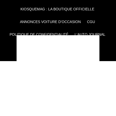
KIOSQUEMAG : LA BOUTIQUE OFFICIELLE
ANNONCES VOITURE D’OCCASION
CGU
POLITIQUE DE CONFIDENTIALITÉ
L'AUTO JOURNAL
AUTO PLUS
F1I
CE SITE APPARTIENT À REWORLD MEDIA
AUTRES THÉMATIQUES DU GROUPE :
VOYAGES
FÉMININ
INFOTAINMENT
MAISON
SPORT
SÉMINAIRES ET EVÉNEMENTIEL
TECHNOLOGIES
GAMING
ARTISANS/BTP
DIY DÉCO