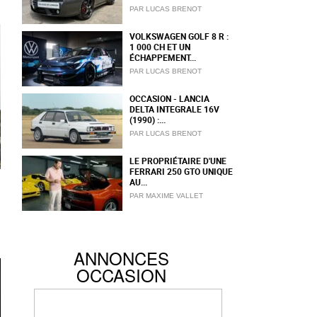
PAR LUCAS BRENOT
VOLKSWAGEN GOLF 8 R :
1 000 CH ET UN
ÉCHAPPEMENT...
PAR LUCAS BRENOT
OCCASION - LANCIA
DELTA INTEGRALE 16V
(1990) :...
PAR LUCAS BRENOT
LE PROPRIÉTAIRE D'UNE
FERRARI 250 GTO UNIQUE
AU...
PAR MAXIME VALLET
ANNONCES
OCCASION