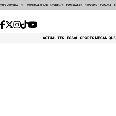
AUTO JOURNAL
F1I
FOOTBALL365.FR
SPORTS.FR
FOOTBALL.FR
AKOUODIO - PODCAST
S
ACTUALITÉS
ESSAI
SPORTS MÉCANIQUE