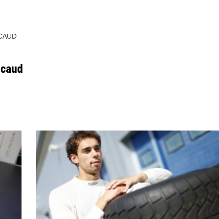
CAUD
icaud