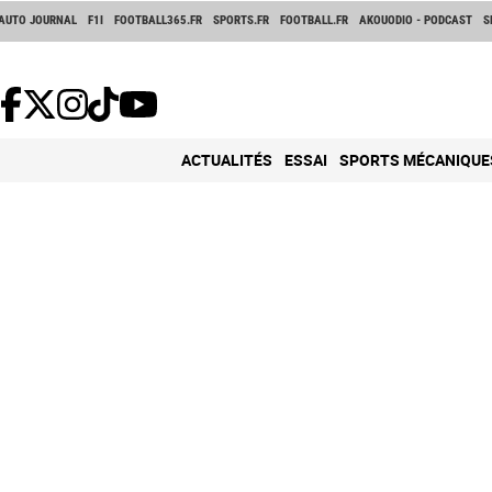
AUTO JOURNAL
F1I
FOOTBALL365.FR
SPORTS.FR
FOOTBALL.FR
AKOUODIO - PODCAST
S
ACTUALITÉS
ESSAI
SPORTS MÉCANIQUE