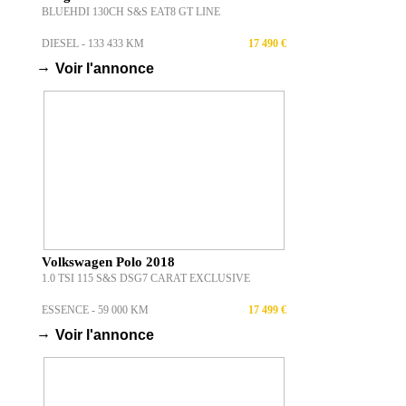
BLUEHDI 130CH S&S EAT8 GT LINE
DIESEL - 133 433 KM
17 490 €
→
Voir l'annonce
Volkswagen Polo 2018
1.0 TSI 115 S&S DSG7 CARAT EXCLUSIVE
ESSENCE - 59 000 KM
17 499 €
→
Voir l'annonce