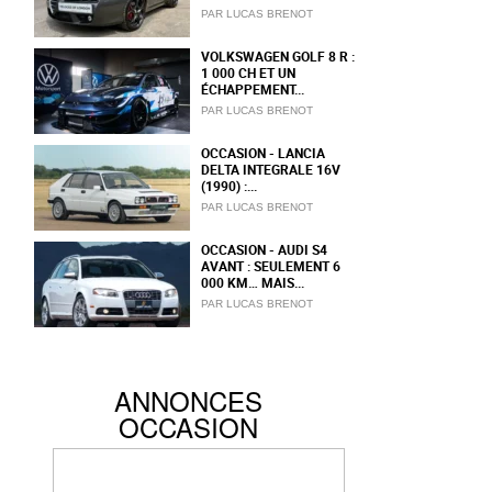
PAR LUCAS BRENOT
VOLKSWAGEN GOLF 8 R :
1 000 CH ET UN
ÉCHAPPEMENT...
PAR LUCAS BRENOT
OCCASION - LANCIA
DELTA INTEGRALE 16V
(1990) :...
PAR LUCAS BRENOT
OCCASION - AUDI S4
AVANT : SEULEMENT 6
000 KM… MAIS...
PAR LUCAS BRENOT
ANNONCES
OCCASION