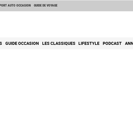
PORT AUTO OCCASION
GUIDE DE VOYAGE
S
GUIDE OCCASION
LES CLASSIQUES
LIFESTYLE
PODCAST
ANN