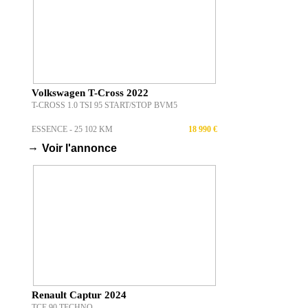
Volkswagen T-Cross 2022
T-CROSS 1.0 TSI 95 START/STOP BVM5
ESSENCE - 25 102 KM
18 990 €
→
Voir l'annonce
Renault Captur 2024
TCE 90 TECHNO