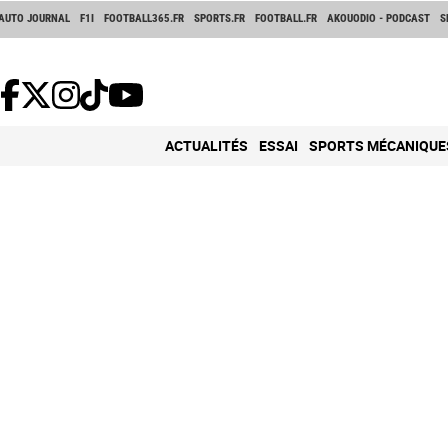
AUTO JOURNAL
F1I
FOOTBALL365.FR
SPORTS.FR
FOOTBALL.FR
AKOUODIO - PODCAST
S
ACTUALITÉS
ESSAI
SPORTS MÉCANIQUE