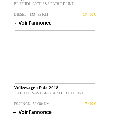
BLUEHDI 130CH S&S EAT8 GT LINE
DIESEL - 133 433 KM
17 490 €
→
Voir l'annonce
Volkswagen Polo 2018
1.0 TSI 115 S&S DSG7 CARAT EXCLUSIVE
ESSENCE - 59 000 KM
17 499 €
→
Voir l'annonce