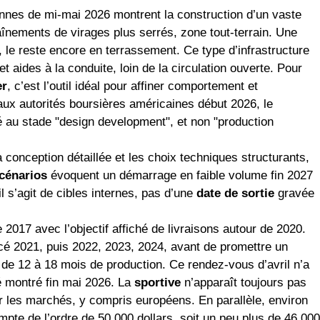
nnes de mi‑mai 2026 montrent la construction d’un vaste
haînements de virages plus serrés, zone tout‑terrain. Une
, le reste encore en terrassement. Ce type d’infrastructure
et aides à la conduite, loin de la circulation ouverte. Pour
er
, c’est l’outil idéal pour affiner comportement et
x autorités boursières américaines début 2026, le
é au stade "design development", et non "production
la conception détaillée et les choix techniques structurants,
cénarios
évoquent un démarrage en faible volume fin 2027
 s’agit de cibles internes, pas d’une
date de sortie
gravée
2017 avec l’objectif affiché de livraisons autour de 2020.
 2021, puis 2022, 2023, 2024, avant de promettre un
 de 12 à 18 mois de production. Ce rendez‑vous d’avril n’a
té montré fin mai 2026. La
sportive
n’apparaît toujours pas
ur les marchés, y compris européens. En parallèle, environ
pte de l’ordre de 50 000 dollars, soit un peu plus de 46 000