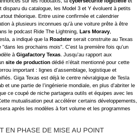
nnonces sur les robotaxis, la
cybersécurité logicielle
et
 disparu du catalogue, les Model 3 et Y évoluent à petits
urtout théorique. Entre usine confirmée et calendrier
tion à plusieurs inconnues qu’à une voiture prête à être
ns le podcast Ride The Lightning,
Lars Moravy
,
esla, a indiqué que la
Roadster
serait construite au Texas
e "dans les prochains mois". C’est la première fois qu’un
odèle à
Gigafactory Texas
. Jusqu’au rapport aux
cun
site de production
dédié n’était mentionné pour cette
rrou important : lignes d’assemblage, logistique et
fiés. Giga Texas est déjà le centre névralgique de Tesla
 et une partie de l’ingénierie mondiale, en plus d’abriter le
que ce coupé de niche partagera outils et équipes avec les
 Cette mutualisation peut accélérer certains développements,
era après les modèles à fort volume et les programmes
T EN PHASE DE MISE AU POINT