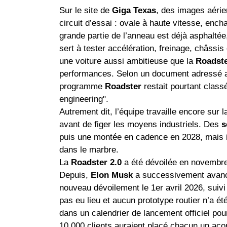
Sur le site de
Giga Texas
, des images aérie
circuit d’essai : ovale à haute vitesse, enc
grande partie de l’anneau est déjà asphaltée
sert à tester accélération, freinage, châssis 
une voiture aussi ambitieuse que la
Roadst
performances. Selon un document adressé au
programme
Roadster
restait pourtant class
engineering".
Autrement dit, l’équipe travaille encore sur 
avant de figer les moyens industriels. Des
s
puis une montée en cadence en 2028, mais il
dans le marbre.
La
Roadster 2.0
a été dévoilée en novembre 
Depuis,
Elon Musk
a successivement avancé
nouveau dévoilement le 1er avril 2026, suivi
pas eu lieu et aucun prototype routier n’a é
dans un calendrier de lancement officiel po
10 000 clients auraient placé chacun un acom