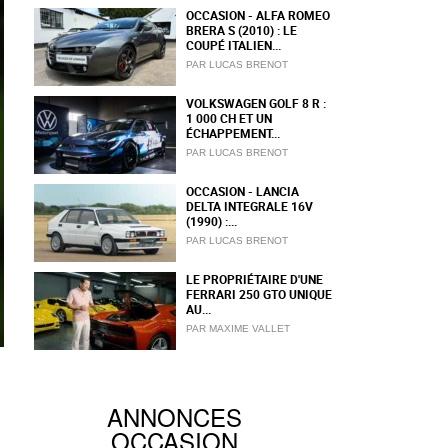
OCCASION - ALFA ROMEO
BRERA S (2010) : LE
COUPÉ ITALIEN...
PAR LUCAS BRENOT
VOLKSWAGEN GOLF 8 R :
1 000 CH ET UN
ÉCHAPPEMENT...
PAR LUCAS BRENOT
OCCASION - LANCIA
DELTA INTEGRALE 16V
(1990) :...
PAR LUCAS BRENOT
LE PROPRIÉTAIRE D'UNE
FERRARI 250 GTO UNIQUE
AU...
PAR MAXIME VALLET
ANNONCES
OCCASION