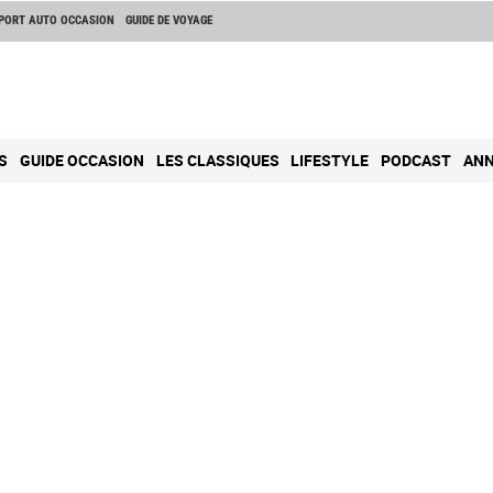
PORT AUTO OCCASION
GUIDE DE VOYAGE
S
GUIDE OCCASION
LES CLASSIQUES
LIFESTYLE
PODCAST
ANN