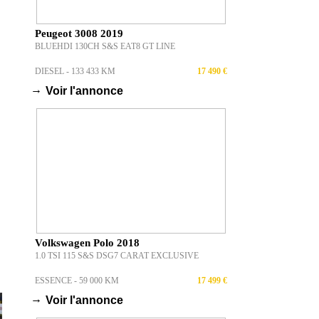
Peugeot 3008 2019
BLUEHDI 130CH S&S EAT8 GT LINE
DIESEL - 133 433 KM
17 490 €
→
Voir l'annonce
Volkswagen Polo 2018
1.0 TSI 115 S&S DSG7 CARAT EXCLUSIVE
ESSENCE - 59 000 KM
17 499 €
→
Voir l'annonce