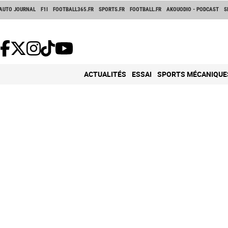
AUTO JOURNAL
F1I
FOOTBALL365.FR
SPORTS.FR
FOOTBALL.FR
AKOUODIO - PODCAST
S
ACTUALITÉS
ESSAI
SPORTS MÉCANIQUE