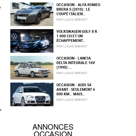
OCCASION - ALFA ROMEO
e
BRERA S (2010) : LE
COUPÉ ITALIEN...
PAR LUCAS BRENOT
VOLKSWAGEN GOLF 8 R :
1 000 CH ET UN
ÉCHAPPEMENT...
PAR LUCAS BRENOT
OCCASION - LANCIA
DELTA INTEGRALE 16V
(1990) :...
PAR LUCAS BRENOT
OCCASION - AUDI S4
AVANT : SEULEMENT 6
000 KM… MAIS...
PAR LUCAS BRENOT
ANNONCES
OCCASION