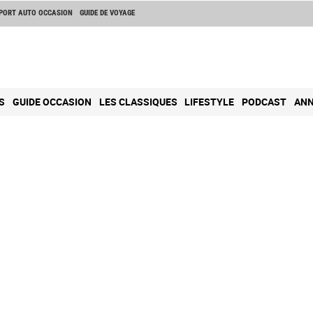
PORT AUTO OCCASION
GUIDE DE VOYAGE
S
GUIDE OCCASION
LES CLASSIQUES
LIFESTYLE
PODCAST
ANN