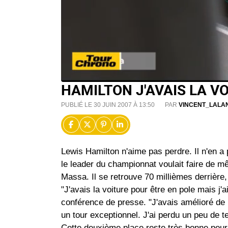
HAMILTON J'AVAIS LA V
PUBLIÉ LE 30 JUIN 2007 À 13:50
PAR
VINCENT_LALA
Lewis Hamilton n'aime pas perdre. Il n'en a p
le leader du championnat voulait faire de m
Massa. Il se retrouve 70 millièmes derrière, c
"J'avais la voiture pour être en pole mais j'
conférence de presse. "J'avais amélioré de 1
un tour exceptionnel. J'ai perdu un peu de
Cette deuxième place reste très bonne pour 