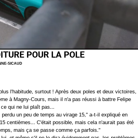
OITURE POUR LA POLE
NNE-SICAUD
lus l'habitude, surtout ! Après deux poles et deux victoires,
ême à Magny-Cours, mais il n'a pas réussi à battre Felipe
e qui ne lui plaît pas...
ai perdu un peu de temps au virage 15," a-t-il expliqué en
5 centièmes... C'était possible, mais cela n'aurait pas été
 temps, mais ça se passe comme ça parfois."
lui, et même s'il ne le dira évidemment pas, les problèmes