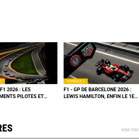
1
FORMULE 1
F1 2026 : LES
F1 - GP DE BARCELONE 2026 :
MENTS PILOTES ET
LEWIS HAMILTON, ENFIN LE 1ER
UCTEURS (MIS À JOUR
SUCCÈS FERRARI !
BARCELONE)
RES
VOIR TOU