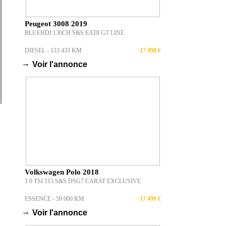
Peugeot 3008 2019
BLUEHDI 130CH S&S EAT8 GT LINE
DIESEL - 133 433 KM
17 490 €
→
Voir l'annonce
Volkswagen Polo 2018
1.0 TSI 115 S&S DSG7 CARAT EXCLUSIVE
ESSENCE - 59 000 KM
17 499 €
→
Voir l'annonce