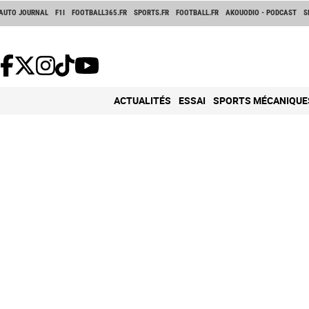
AUTO JOURNAL
F1I
FOOTBALL365.FR
SPORTS.FR
FOOTBALL.FR
AKOUODIO - PODCAST
S
ACTUALITÉS
ESSAI
SPORTS MÉCANIQUE