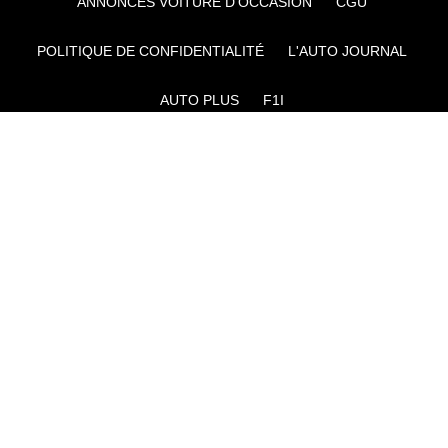
ANNONCES VOITURE D’OCCASION
CGU
POLITIQUE DE CONFIDENTIALITÉ
L'AUTO JOURNAL
AUTO PLUS
F1I
CE SITE APPARTIENT À REWORLD MEDIA
AUTRES THÉMATIQUES DU GROUPE :
VOYAGES
FÉMININ
INFOTAINMENT
MAISON
SPORT
SÉMINAIRES ET EVÉNEMENTIEL
TECHNOLOGIES
GAMING
ARTISANS/BTP
DIY DÉCO
GESTION DES COOKIES