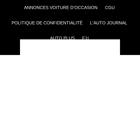
ANNONCES VOITURE D’OCCASION
CGU
POLITIQUE DE CONFIDENTIALITÉ
L'AUTO JOURNAL
AUTO PLUS
F1I
CE SITE APPARTIENT À REWORLD MEDIA
AUTRES THÉMATIQUES DU GROUPE :
VOYAGES
FÉMININ
INFOTAINMENT
MAISON
SPORT
SÉMINAIRES ET EVÉNEMENTIEL
TECHNOLOGIES
GAMING
ARTISANS/BTP
DIY DÉCO
GESTION DES COOKIES