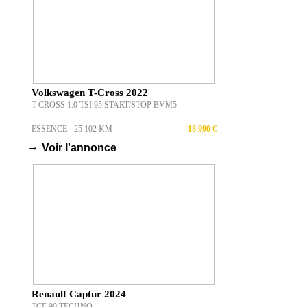
Volkswagen T-Cross 2022
T-CROSS 1.0 TSI 95 START/STOP BVM5
ESSENCE - 25 102 KM
18 990 €
→
Voir l'annonce
Renault Captur 2024
TCE 90 TECHNO