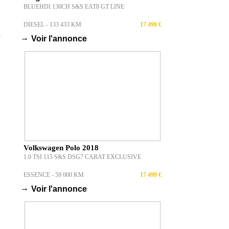
BLUEHDI 130CH S&S EAT8 GT LINE
DIESEL - 133 433 KM
17 490 €
→
Voir l'annonce
Volkswagen Polo 2018
1.0 TSI 115 S&S DSG7 CARAT EXCLUSIVE
ESSENCE - 59 000 KM
17 499 €
→
Voir l'annonce