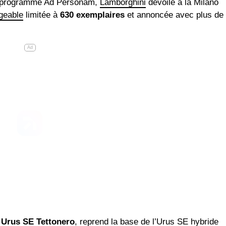
on programme Ad Personam,
Lamborghini
dévoile à la Milano
geable
limitée à
630 exemplaires
et annoncée avec plus de
Ad
 Urus SE Tettonero
, reprend la base de l’Urus SE hybride