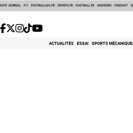
AUTO JOURNAL
F1I
FOOTBALL365.FR
SPORTS.FR
FOOTBALL.FR
AKOUODIO - PODCAST
S
ACTUALITÉS
ESSAI
SPORTS MÉCANIQUE