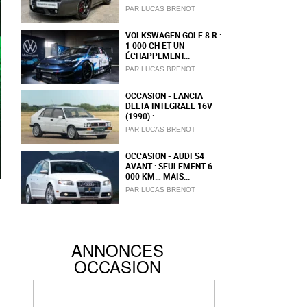
PAR LUCAS BRENOT
VOLKSWAGEN GOLF 8 R :
1 000 CH ET UN
ÉCHAPPEMENT...
PAR LUCAS BRENOT
OCCASION - LANCIA
DELTA INTEGRALE 16V
(1990) :...
PAR LUCAS BRENOT
OCCASION - AUDI S4
AVANT : SEULEMENT 6
000 KM… MAIS...
PAR LUCAS BRENOT
ANNONCES
OCCASION