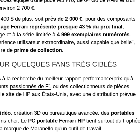
uces équipé d'une puce M5 Pro, de 64 Go de RAM et d'un
environ 2 700 €.
 400 $ de plus, soit
près de 2 000 €
, pour des composants
mage Ferrari représente presque 43 % du prix final
,
e et à la série limitée à
4 999 exemplaires numérotés
.
ience utilisateur extraordinaire, aussi capable que belle",
oire de
prime de collection
.
OUR QUELQUES FANS TRÈS CIBLÉS
s
à la recherche du meilleur rapport performance/prix qu'à
eants
passionnés de F1
ou des collectionneurs de pièces
 le site de HP aux États-Unis, avec une distribution prévue
idéo
, création 3D ou bureautique avancée, des
portables
ins cher. Le
PC portable Ferrari HP
tient surtout du trophé
a marque de Maranello qu'un outil de travail.