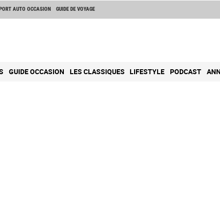
PORT AUTO OCCASION
GUIDE DE VOYAGE
S
GUIDE OCCASION
LES CLASSIQUES
LIFESTYLE
PODCAST
ANN