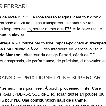
R FERRARI
le de moteur V12. La robe
Rosso Magma
vient tout droit du
carbone et Gorilla Glass transparent, laissant voir les
tes inspirées de
l'hypercar numérique F76
et le pavé tactile
ous le clavier
.
lairage RGB
touche par touche, repose-poignets et
trackpad
na Frau
identique à celui des intérieurs de Maranello : tout
vio Manzoni
, directeur du design Ferrari, décrit ce PC
s compromis, de performance, de précision, d'innovation et
 DANS CE PRIX DIGNE D'UNE SUPERCAR
 sérieux mais pas irréel. À bord :
processeur Intel Core
 de RAM LPDDR5x, SSD de 1 To, écran tactile 14 pouces 3K
S pour l'IA. Une
configuration haut de gamme
,