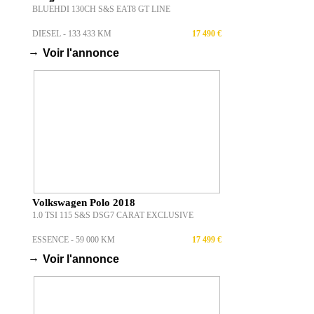
BLUEHDI 130CH S&S EAT8 GT LINE
DIESEL - 133 433 KM
17 490 €
→
Voir l'annonce
Volkswagen Polo 2018
1.0 TSI 115 S&S DSG7 CARAT EXCLUSIVE
ESSENCE - 59 000 KM
17 499 €
→
Voir l'annonce