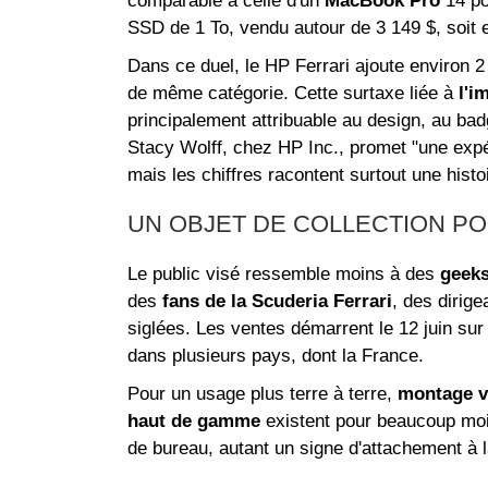
comparable à celle d'un
MacBook Pro
14 po
SSD de 1 To, vendu autour de 3 149 $, soit 
Dans ce duel, le HP Ferrari ajoute environ 2
de même catégorie. Cette surtaxe liée à
l'i
principalement attribuable au design, au badg
Stacy Wolff, chez HP Inc., promet "une expér
mais les chiffres racontent surtout une hist
UN OBJET DE COLLECTION P
Le public visé ressemble moins à des
geek
des
fans de la Scuderia Ferrari
, des dirig
siglées. Les ventes démarrent le 12 juin sur
dans plusieurs pays, dont la France.
Pour un usage plus terre à terre,
montage v
haut de gamme
existent pour beaucoup mo
de bureau, autant un signe d'attachement à l