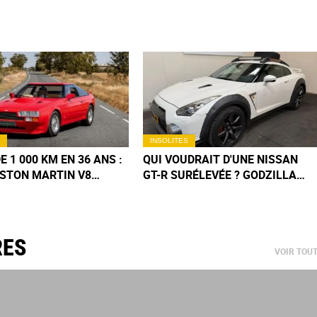
INSOLITES
E 1 000 KM EN 36 ANS :
QUI VOUDRAIT D'UNE NISSAN
STON MARTIN V8
GT-R SURÉLEVÉE ? GODZILLA
E ZAGATO EST
FINIT AUX ENCHÈRES, VENDUE À
ENT NEUVE
MOITIÉ PRIX
RES
VOIR TOU