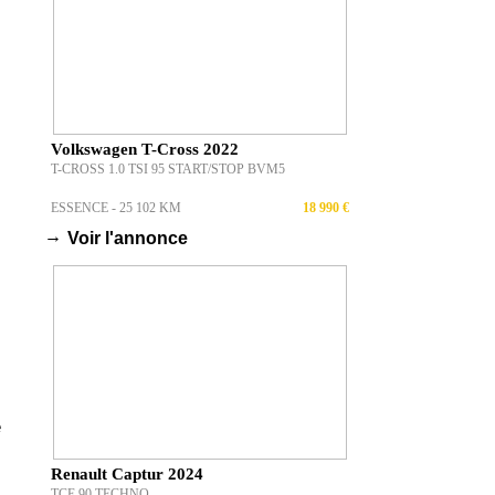
Volkswagen T-Cross 2022
T-CROSS 1.0 TSI 95 START/STOP BVM5
ESSENCE - 25 102 KM
18 990 €
→
Voir l'annonce
e
Renault Captur 2024
TCE 90 TECHNO