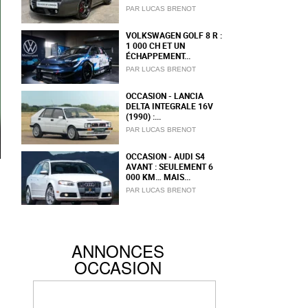
PAR LUCAS BRENOT
VOLKSWAGEN GOLF 8 R :
1 000 CH ET UN
ÉCHAPPEMENT...
PAR LUCAS BRENOT
OCCASION - LANCIA
DELTA INTEGRALE 16V
(1990) :...
PAR LUCAS BRENOT
OCCASION - AUDI S4
AVANT : SEULEMENT 6
000 KM… MAIS...
PAR LUCAS BRENOT
ANNONCES
OCCASION