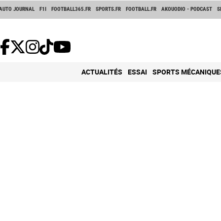
AUTO JOURNAL
F1I
FOOTBALL365.FR
SPORTS.FR
FOOTBALL.FR
AKOUODIO - PODCAST
S
ACTUALITÉS
ESSAI
SPORTS MÉCANIQUE