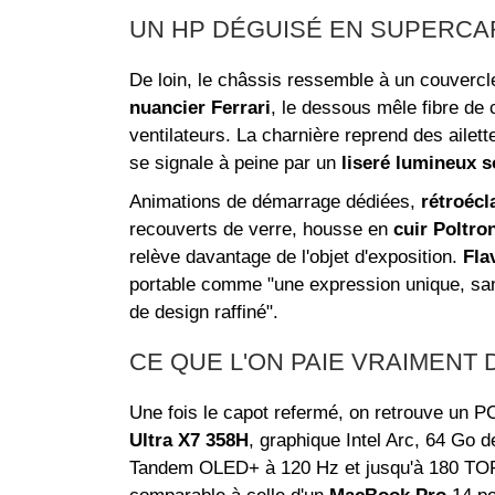
UN HP DÉGUISÉ EN SUPERCA
De loin, le châssis ressemble à un couverc
nuancier Ferrari
, le dessous mêle fibre de 
ventilateurs. La charnière reprend des ailet
se signale à peine par un
liseré lumineux s
Animations de démarrage dédiées,
rétroéc
recouverts de verre, housse en
cuir Poltro
relève davantage de l'objet d'exposition.
Fla
portable comme "une expression unique, san
de design raffiné".
CE QUE L'ON PAIE VRAIMENT
Une fois le capot refermé, on retrouve un PC
Ultra X7 358H
, graphique Intel Arc, 64 Go
Tandem OLED+ à 120 Hz et jusqu'à 180 TOP