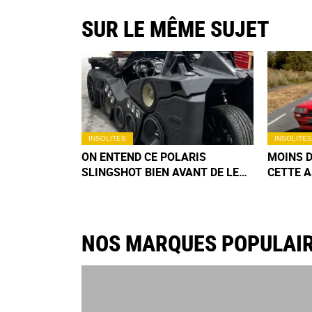
SUR LE MÊME SUJET
INSOLITES
INSOLITES
ON ENTEND CE POLARIS
MOINS D
SLINGSHOT BIEN AVANT DE LE
CETTE A
VOIR : SES 16 HAUT-PARLEURS
VANTAG
ET SES DEUX SUBWOOFERS
QUASIM
PERTURBENT MÊME LA
CONDUITE
NOS MARQUES POPULAI