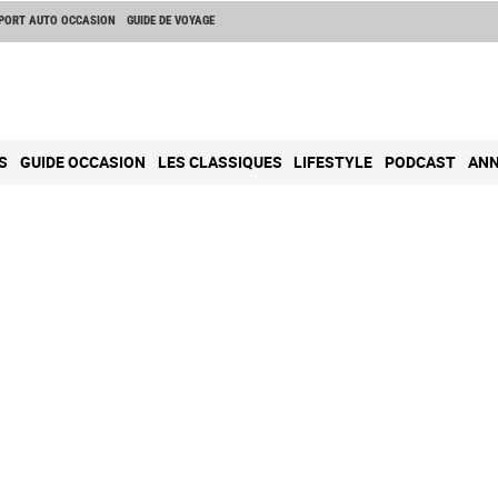
PORT AUTO OCCASION
GUIDE DE VOYAGE
S
GUIDE OCCASION
LES CLASSIQUES
LIFESTYLE
PODCAST
ANN