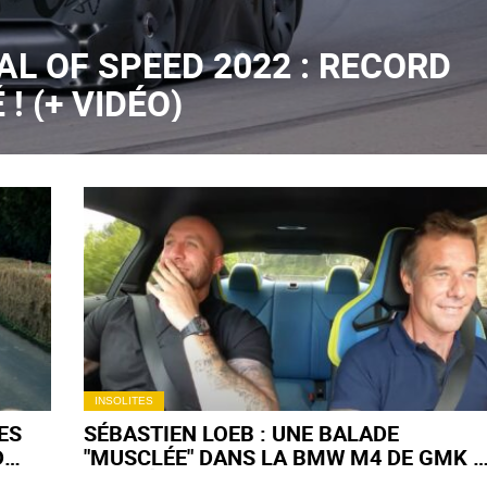
L OF SPEED 2022 : RECORD
! (+ VIDÉO)
INSOLITES
ES
SÉBASTIEN LOEB : UNE BALADE
D
"MUSCLÉE" DANS LA BMW M4 DE GMK !
(+ VIDÉO)