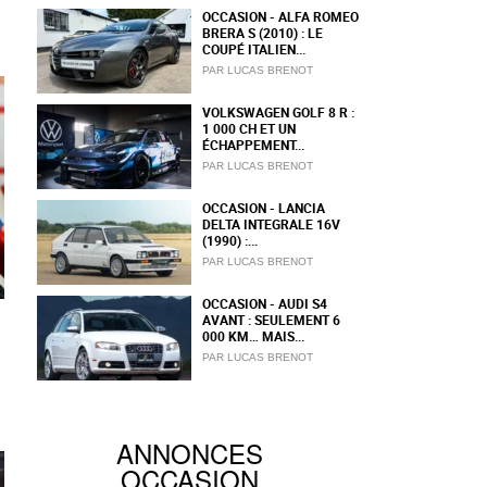
OCCASION - ALFA ROMEO
BRERA S (2010) : LE
COUPÉ ITALIEN...
PAR LUCAS BRENOT
VOLKSWAGEN GOLF 8 R :
1 000 CH ET UN
ÉCHAPPEMENT...
PAR LUCAS BRENOT
OCCASION - LANCIA
DELTA INTEGRALE 16V
(1990) :...
PAR LUCAS BRENOT
OCCASION - AUDI S4
AVANT : SEULEMENT 6
000 KM… MAIS...
PAR LUCAS BRENOT
ANNONCES
OCCASION