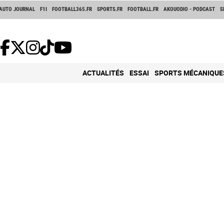
AUTO JOURNAL
F1I
FOOTBALL365.FR
SPORTS.FR
FOOTBALL.FR
AKOUODIO - PODCAST
S
ACTUALITÉS
ESSAI
SPORTS MÉCANIQUE