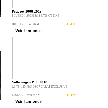
Peugeot 3008 2019
BLUEHDI 130CH S&S EAT8 GT LINE
DIESEL - 133 433 KM
17 490 €
→
Voir l'annonce
Volkswagen Polo 2018
1.0 TSI 115 S&S DSG7 CARAT EXCLUSIVE
ESSENCE - 59 000 KM
17 499 €
→
Voir l'annonce