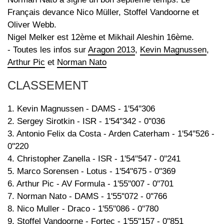
Français devance Nico Müller, Stoffel Vandoorne et
Oliver Webb.
Nigel Melker est 12ème et Mikhail Aleshin 16ème.
- Toutes les infos sur
Aragon 2013
,
Kevin Magnussen
,
Arthur Pic
et
Norman Nato
CLASSEMENT
1. Kevin Magnussen - DAMS - 1'54''306
2. Sergey Sirotkin - ISR - 1'54''342 - 0''036
3. Antonio Felix da Costa - Arden Caterham - 1'54''526 -
0''220
4. Christopher Zanella - ISR - 1'54''547 - 0''241
5. Marco Sorensen - Lotus - 1'54''675 - 0''369
6. Arthur Pic - AV Formula - 1'55''007 - 0''701
7. Norman Nato - DAMS - 1'55''072 - 0''766
8. Nico Muller - Draco - 1'55''086 - 0''780
9. Stoffel Vandoorne - Fortec - 1'55''157 - 0''851