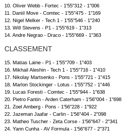
10. Oliver Webb - Fortec - 1'55''312 - 1''006
11. Daniil Move - Comtec - 1'55''475 - 1''169
12. Nigel Melker - Tech 1 - 1'55''546 - 1''240
13. Will Stevens - P1 - 1'55''619 - 1''313
14. Andre Negrao - Draco - 1'55''669 - 1''363
CLASSEMENT
15. Matias Laine - P1 - 1'55''709 - 1''403
16. Mikhail Aleshin - Tech 1 - 1'55''716 - 1''410
17. Nikolay Martsenko - Pons - 1'55''721 - 1''415
18. Marlon Stockinger - Lotus - 1'55''752 - 1''446
19. Lucas Foresti - Comtec - 1'55''944 - 1''638
20. Pietro Fantin - Arden Caterham - 1'56''004 - 1''698
21. Zoel Amberg - Pons - 1'56''228 - 1''922
22. Jazeman Jaafar - Carlin - 1'56''404 - 2''098
23. Matheo Tuscher - Zeta Corse - 1'56''647 - 2''341
24. Yann Cunha - AV Formula - 1'56''677 - 2''371