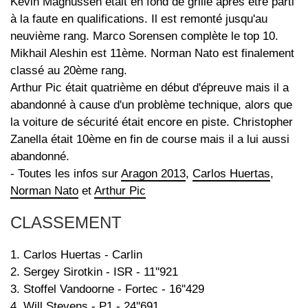
Kevin Magnussen était en fond de grille après être parti
à la faute en qualifications. Il est remonté jusqu'au
neuvième rang. Marco Sorensen complète le top 10.
Mikhail Aleshin est 11ème. Norman Nato est finalement
classé au 20ème rang.
Arthur Pic était quatrième en début d'épreuve mais il a
abandonné à cause d'un problème technique, alors que
la voiture de sécurité était encore en piste. Christopher
Zanella était 10ème en fin de course mais il a lui aussi
abandonné.
- Toutes les infos sur
Aragon 2013
,
Carlos Huertas
,
Norman Nato
et
Arthur Pic
CLASSEMENT
1. Carlos Huertas - Carlin
2. Sergey Sirotkin - ISR - 11''921
3. Stoffel Vandoorne - Fortec - 16''429
4. Will Stevens - P1 - 24''691