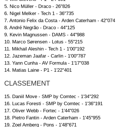
5. Nico Müller - Draco - 26''826
6. Nigel Melker - Tech 1 - 36''735
7. Antonio Felix da Costa - Arden Caterham - 42''074
8. André Negrão - Draco - 44''125
9. Kevin Magnussen - DAMS - 44''988
10. Marco Sørensen - Lotus - 55''215
11. Mikhail Aleshin - Tech 1 - 1'00''192
12. Jazeman Jaafar - Carlin - 1'00''787
13. Yann Cunha - AV Formula - 1'17''038
14. Matias Laine - P1 - 1'22''401
CLASSEMENT
15. Daniil Move - SMP by Comtec - 1'34''292
16. Lucas Foresti - SMP by Comtec - 1'36''191
17. Oliver Webb - Fortec - 1'44''026
18. Pietro Fantin - Arden Caterham - 1'45''955
19. Zoel Amberg - Pons - 1'48''671