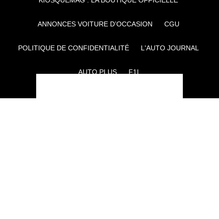
KIOSQUEMAG : LA BOUTIQUE OFFICIELLE
ANNONCES VOITURE D’OCCASION
CGU
POLITIQUE DE CONFIDENTIALITÉ
L'AUTO JOURNAL
AUTO PLUS
F1I
CE SITE APPARTIENT À REWORLD MEDIA
AUTRES THÉMATIQUES DU GROUPE :
VOYAGES
FÉMININ
INFOTAINMENT
MAISON
SPORT
SÉMINAIRES ET EVÉNEMENTIEL
TECHNOLOGIES
GAMING
ARTISANS/BTP
DIY DÉCO
GESTION DES COOKIES