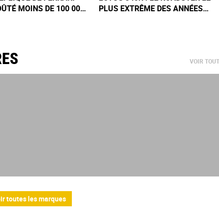
OÛTÉ MOINS DE 100 000
PLUS EXTRÊME DES ANNÉES
SPÉCIALISTE DE LA VRAIE
2000 VAUT AUJOURD'HUI UNE
SAIE ET N'EN REVIENT
FORTUNE
RES
VOIR TOU
ir toutes les marques