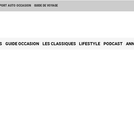
PORT AUTO OCCASION
GUIDE DE VOYAGE
S
GUIDE OCCASION
LES CLASSIQUES
LIFESTYLE
PODCAST
ANN