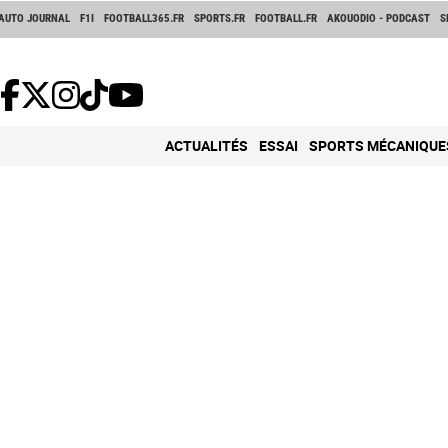
AUTO JOURNAL
F1I
FOOTBALL365.FR
SPORTS.FR
FOOTBALL.FR
AKOUODIO - PODCAST
S
ACTUALITÉS
ESSAI
SPORTS MÉCANIQUE