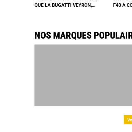
QUE LA BUGATTI VEYRON,
F40 A C
CETTE HYPERCAR SUISSE DE 1
€ : UN 
200 CH A MYSTÉRIEUSEMENT
F40 L'ES
DISPARU
PAS
NOS MARQUES POPULAI
Vo