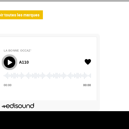
ir toutes les marques
LA BONNE OCCAZ'
pine A110
00
:
00
00
:
00
Deezer