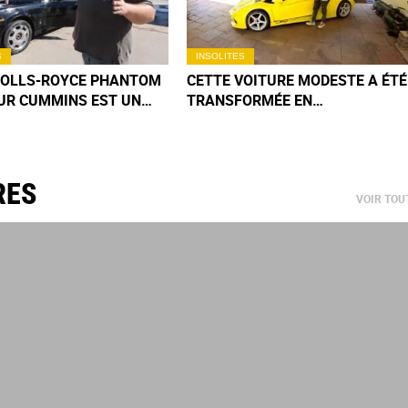
S
INSOLITES
ROLLS-ROYCE PHANTOM
CETTE VOITURE MODESTE A ÉTÉ
UR CUMMINS EST UN
TRANSFORMÉE EN
 MÉCANIQUE QUE VOUS
LAMBORGHINI PAR UN JEUNE
EREZ PAS DE SITÔT
INDIEN
RES
VOIR TOU