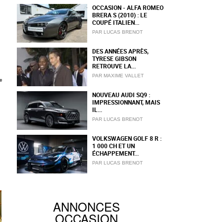
OCCASION - ALFA ROMEO
BRERA S (2010) : LE
COUPÉ ITALIEN...
PAR LUCAS BRENOT
DES ANNÉES APRÈS,
TYRESE GIBSON
RETROUVE LA...
PAR MAXIME VALLET
NOUVEAU AUDI SQ9 :
IMPRESSIONNANT, MAIS
IL...
PAR LUCAS BRENOT
VOLKSWAGEN GOLF 8 R :
1 000 CH ET UN
ÉCHAPPEMENT...
PAR LUCAS BRENOT
ANNONCES
OCCASION