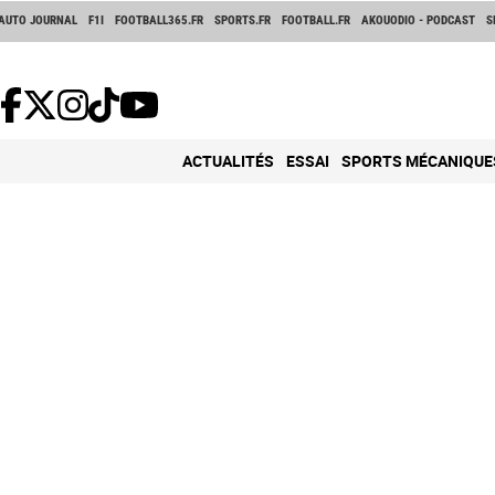
AUTO JOURNAL
F1I
FOOTBALL365.FR
SPORTS.FR
FOOTBALL.FR
AKOUODIO - PODCAST
S
ACTUALITÉS
ESSAI
SPORTS MÉCANIQUE