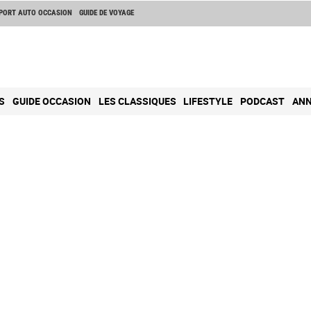
PORT AUTO OCCASION
GUIDE DE VOYAGE
S
GUIDE OCCASION
LES CLASSIQUES
LIFESTYLE
PODCAST
ANN