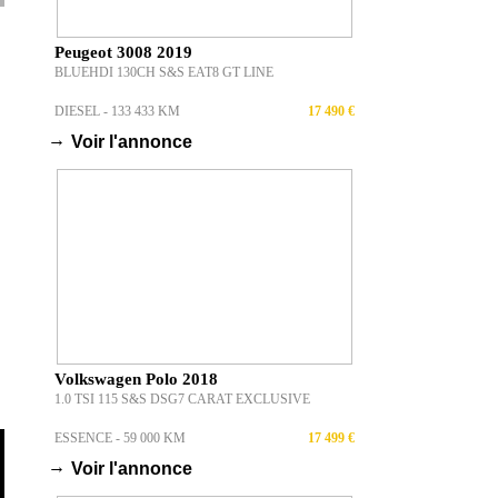
Peugeot 3008 2019
BLUEHDI 130CH S&S EAT8 GT LINE
DIESEL - 133 433 KM
17 490 €
→
Voir l'annonce
Volkswagen Polo 2018
1.0 TSI 115 S&S DSG7 CARAT EXCLUSIVE
ESSENCE - 59 000 KM
17 499 €
→
Voir l'annonce